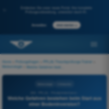
Entdecken Sie unser neues Portal: Ihre komplette
✨
Prüfungsvorbereitung, unterstützt durch KI.
→
Anmelden
Jetzt starten
Home
>
Prüfungsfragen
>
PPL(A) Theorieprüfungs-Trainer
>
Meteorologie
>
Welche Gefahren bestehen beim Start aus einer Bodeninversion?
Meteorologie
4 Antworten
266 - PPL(A) - Privatpilotenlizenz -
Welche Gefahren bestehen beim Start aus
einer Bodeninversion?