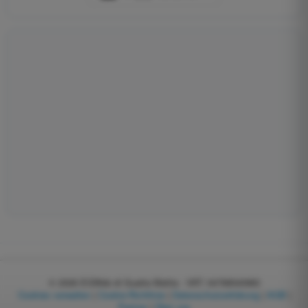
© 2026
EGWeb di Guatta Mattia - VAT: 04768540983
Cookies verwalten
|
Cookie-Richtlinie
|
Datenschutzerklärung
|
AGB
|
Partner
|
Über uns