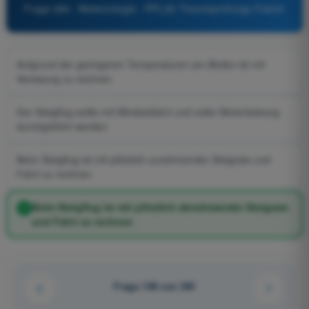
Frage 266 - Meteorologie - PPL(A) Theorieprüfungs-Trainer
Aufgrund der geringeren Temperaturen am Boden ist mit
Vereisung zu rechnen
Der Steigflug sollte mit Mindestfahrt und voller Motorleistung
durchgeführt werden
Beim Steigflug ist mit plötzlich zunehmender Steigrate und
Fahrt zu rechnen
Beim Steigflug ist mit plötzlich abnehmender Steigrate
und Fahrt zu rechnen
Frage 108 von 240