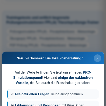
Trainingstests und zeitlich begrenzte
Prüfungssimulationen PPL(A) Theorieprüfungs-Trainer
Prüfungssimulation PPL(A) - Privatpilotenlizenz - Meteorologie
Übungsquiz PPL(A) - Privatpilotenlizenz - Meteorologie
PDF-Prüfung PPL(A) - Privatpilotenlizenz - Meteorologie
×
Neu: Verbessern Sie Ihre Vorbereitung!
Auf der Website finden Sie jetzt unser neues
PRO-
! Hier sind
Simulationspanel
einige der exklusiven
, die Sie durch die Freischaltung erhalten:
Vorteile
✅
Alle offiziellen Fragen
, keine ausgenommen
🧠
Erklärungen und Prognosen
mit Künstlicher