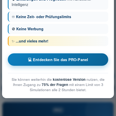
Intelligenz
♾️
Keine Zeit- oder Prüfungslimits
🚫
Keine Werbung
✨
...und vieles mehr!
💻 Entdecken Sie das PRO-Panel
Meteorologie
Ausbildung!
Sie können weiterhin die
kostenlose Version
nutzen, die
Ihnen Zugang zu
75% der Fragen
mit einem Limit von 3
Erläuterung der Frage
🔒
PRO
Simulationen alle 2 Stunden bietet.
PRO