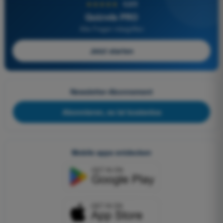
★★★★★
4,6/5
Quizvds PRO
Alle Fragen inbegriffen
Jetzt starten
Newsletter-Abonnement
Abonnieren, es ist kostenlos
Mobile apps entdecken