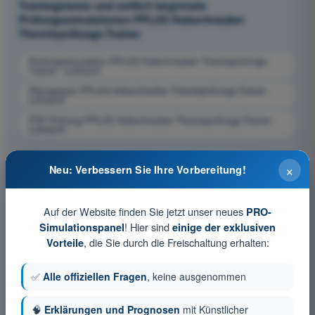
Trainingstests und zeitlich begrenzte
Prüfungssimulationen PPL(H) Hubschrauber
Theorieprüfungs-Trainer
Prüfungssimulation PPL(H) Hubschrauber Theorieprüfungs-
Trainer - Luftrecht
Übungsquiz PPL(H) Hubschrauber Theorieprüfungs-Trainer -
Luftrecht
PDF-Prüfung PPL(H) Hubschrauber Theorieprüfungs-Trainer -
Luftrecht
×
Neu: Verbessern Sie Ihre Vorbereitung!
Auf der Website finden Sie jetzt unser neues
PRO-
! Hier sind
Simulationspanel
einige der exklusiven
, die Sie durch die Freischaltung erhalten:
Vorteile
✅
Alle offiziellen Fragen
, keine ausgenommen
🧠
Erklärungen und Prognosen
mit Künstlicher