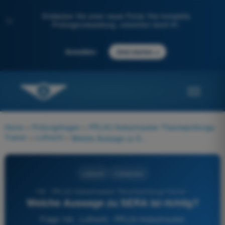
Entdecken Sie unser neues Portal: Ihre komplette
✨
Prüfungsvorbereitung, unterstützt durch KI.
→
Anmelden
Jetzt starten
Home
>
Prüfungsfragen
>
PPL(H) Hubschrauber Theorieprüfungs-
Trainer
>
Luftrecht
>
Welche Aussage zu SERA ist richtig?
Luftrecht
4 Antworten
134 - PPL(H) Hubschrauber Theorieprüfungs-Trainer -
Welche Aussage zu SERA ist richtig?
Frage 134 - Luftrecht - PPL(H) Hubschrauber