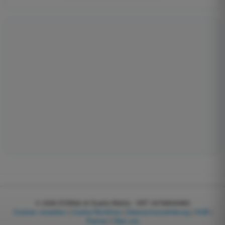
© 2026
EGWeb di Guatta Mattia - VAT: 04768540983
Cookies verwalten
|
Cookie-Richtlinie
|
Datenschutzerklärung
|
AGB
|
Partner
|
Über uns