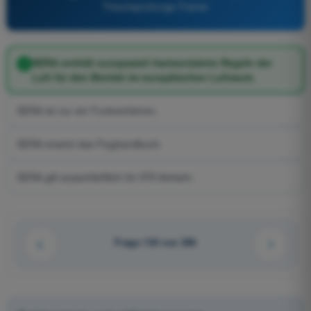
Theorieprüfungs-Trainer
SERA enthält europaweit harmonisierte Regeln der
Luft für den Betrieb im europäischen Luftraum.
SERA ist nur ein Funkverfahren.
SERA ersetzt das Flughandbuch.
SERA gilt ausschließlich für IFR-Verkehr.
Frage 134 von 206