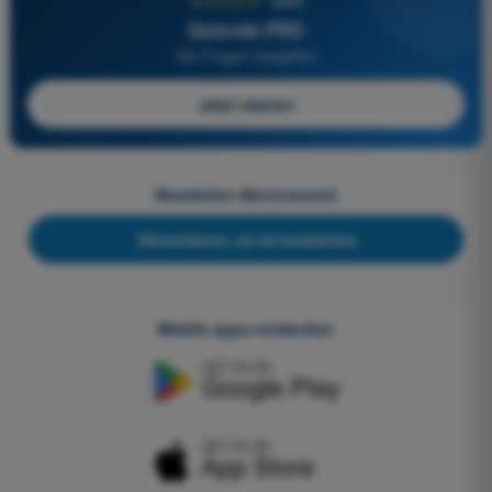
★★★★★
4,6/5
Quizvds PRO
Alle Fragen inbegriffen
Jetzt starten
Newsletter-Abonnement
Abonnieren, es ist kostenlos
Mobile apps entdecken