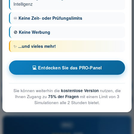
Intelligenz
♾️
Keine Zeit- oder Prüfungslimits
🚫
Keine Werbung
✨
...und vieles mehr!
💻 Entdecken Sie das PRO-Panel
Luftrecht
Ausbildung!
Sie können weiterhin die
kostenlose Version
nutzen, die
Ihnen Zugang zu
75% der Fragen
mit einem Limit von 3
Erläuterung der Frage
🔒
PRO
Simulationen alle 2 Stunden bietet.
PRO