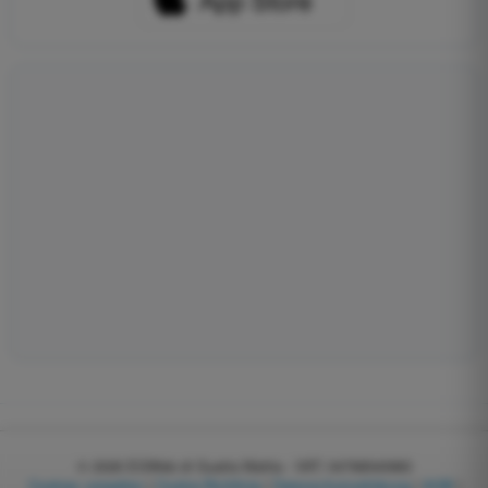
© 2026
EGWeb di Guatta Mattia - VAT: 04768540983
Cookies verwalten
|
Cookie-Richtlinie
|
Datenschutzerklärung
|
AGB
|