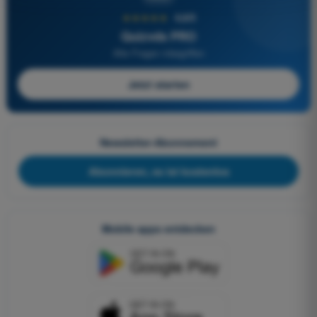
★★★★★
4,6/5
Quizvds PRO
Alle Fragen inbegriffen
Jetzt starten
Newsletter-Abonnement
Abonnieren, es ist kostenlos
Mobile apps entdecken