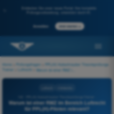
Entdecken Sie unser neues Portal: Ihre komplette
✨
Prüfungsvorbereitung, unterstützt durch KI.
→
Anmelden
Jetzt starten
Home
>
Prüfungsfragen
>
PPL(H) Hubschrauber Theorieprüfungs-
Trainer
>
Luftrecht
>
Warum ist einer RMZ im Bereich Luftrecht für PPL(H)-Piloten relevant?
Luftrecht
4 Antworten
142 - PPL(H) Hubschrauber Theorieprüfungs-Trainer -
Warum ist einer RMZ im Bereich Luftrecht
für PPL(H)-Piloten relevant?