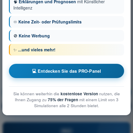
🧠
Erklärungen und Prognosen
mit Künstlicher
Intelligenz
♾️
Keine Zeit- oder Prüfungslimits
🚫
Keine Werbung
✨
...und vieles mehr!
💻 Entdecken Sie das PRO-Panel
Luftrecht
Ausbildung!
Sie können weiterhin die
kostenlose Version
nutzen, die
Ihnen Zugang zu
75% der Fragen
mit einem Limit von 3
Simulationen alle 2 Stunden bietet.
Erläuterung der Frage
🔒
PRO
PRO