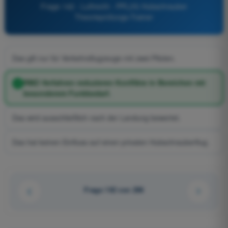
Frage 142 - Luftrecht - PPL(H) Hubschrauber
Theorieprüfungs-Trainer
Das gilt nur für Verkehrsflugzeuge mit zwei Piloten.
RMZ-Verfahren reduzieren Konflikte in Bereichen mit
besonderem Funkbedarf.
Das wird ausschließlich nach der Landung bewertet.
Das hat keinen Einfluss auf einen privaten Hubschrauberflug.
Frage 142 von 206