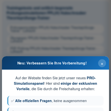
Trainingstests und zeitlich begrenzte
Prüfungssimulationen PPL(H) Hubschrauber
Theorieprüfungs-Trainer
Prüfungssimulation PPL(H) Hubschrauber Theorieprüfungs-
Trainer - Luftrecht
Übungsquiz PPL(H) Hubschrauber Theorieprüfungs-Trainer -
Luftrecht
PDF-Prüfung PPL(H) Hubschrauber Theorieprüfungs-Trainer -
Luftrecht
×
Neu: Verbessern Sie Ihre Vorbereitung!
Auf der Website finden Sie jetzt unser neues
PRO-
! Hier sind
Simulationspanel
einige der exklusiven
, die Sie durch die Freischaltung erhalten:
Vorteile
✅
Alle offiziellen Fragen
, keine ausgenommen