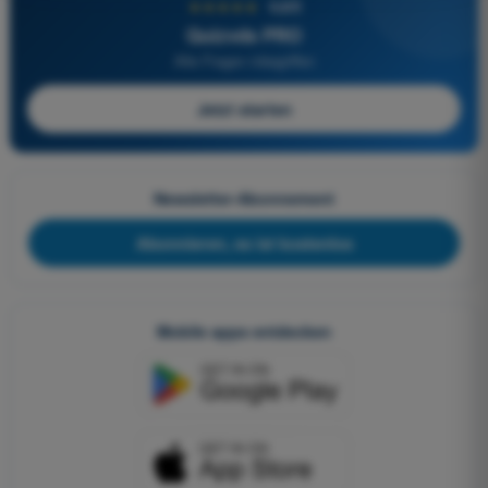
★★★★★
4,6/5
Quizvds PRO
Alle Fragen inbegriffen
Jetzt starten
Newsletter-Abonnement
Abonnieren, es ist kostenlos
Mobile apps entdecken