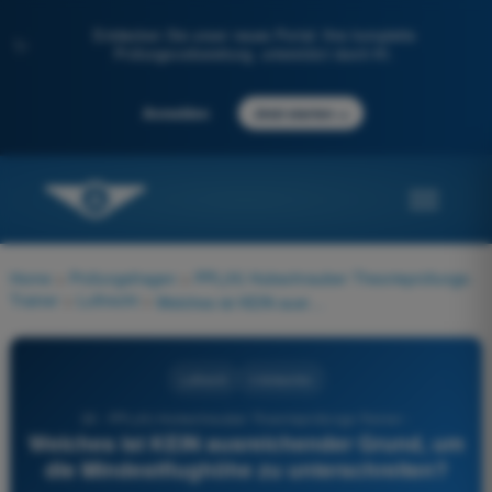
Entdecken Sie unser neues Portal: Ihre komplette
✨
Prüfungsvorbereitung, unterstützt durch KI.
→
Anmelden
Jetzt starten
Home
>
Prüfungsfragen
>
PPL(H) Hubschrauber Theorieprüfungs-
Trainer
>
Luftrecht
>
Welches ist KEIN ausreichender Grund, um die Mindestflughöhe zu unterschreiten?
Luftrecht
4 Antworten
30 - PPL(H) Hubschrauber Theorieprüfungs-Trainer -
Welches ist KEIN ausreichender Grund, um
die Mindestflughöhe zu unterschreiten?