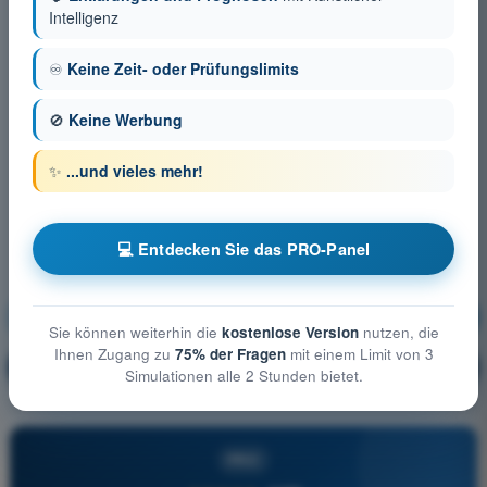
Intelligenz
♾️
Keine Zeit- oder Prüfungslimits
🚫
Keine Werbung
✨
...und vieles mehr!
💻 Entdecken Sie das PRO-Panel
Luftrecht
Ausbildung!
Sie können weiterhin die
kostenlose Version
nutzen, die
Ihnen Zugang zu
75% der Fragen
mit einem Limit von 3
Erläuterung der Frage
🔒
PRO
Simulationen alle 2 Stunden bietet.
PRO