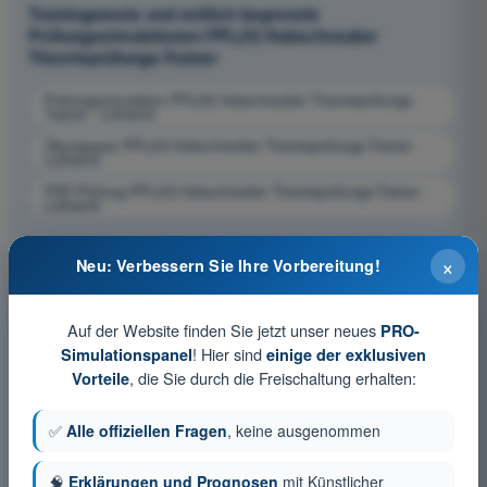
Trainingstests und zeitlich begrenzte
Prüfungssimulationen PPL(H) Hubschrauber
Theorieprüfungs-Trainer
Prüfungssimulation PPL(H) Hubschrauber Theorieprüfungs-
Trainer - Luftrecht
Übungsquiz PPL(H) Hubschrauber Theorieprüfungs-Trainer -
Luftrecht
PDF-Prüfung PPL(H) Hubschrauber Theorieprüfungs-Trainer -
Luftrecht
×
Neu: Verbessern Sie Ihre Vorbereitung!
Auf der Website finden Sie jetzt unser neues
PRO-
! Hier sind
Simulationspanel
einige der exklusiven
, die Sie durch die Freischaltung erhalten:
Vorteile
✅
Alle offiziellen Fragen
, keine ausgenommen
🧠
Erklärungen und Prognosen
mit Künstlicher