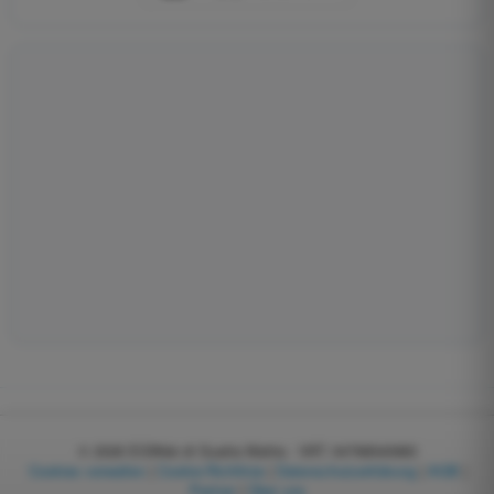
© 2026
EGWeb di Guatta Mattia - VAT: 04768540983
Cookies verwalten
|
Cookie-Richtlinie
|
Datenschutzerklärung
|
AGB
|
Partner
|
Über uns