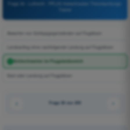
Frage 30 - Luftrecht - PPL(H) Hubschrauber Theorieprüfungs-
Trainer
Abwerfen von Schleppgegenständen auf Fluglätzen
Landeanflug ohne nachfolgende Landung auf Flugplätzen
Schlechtwetter im Flugplatzbereich
Start oder Landung auf Flugplätzen
Frage 30 von 206