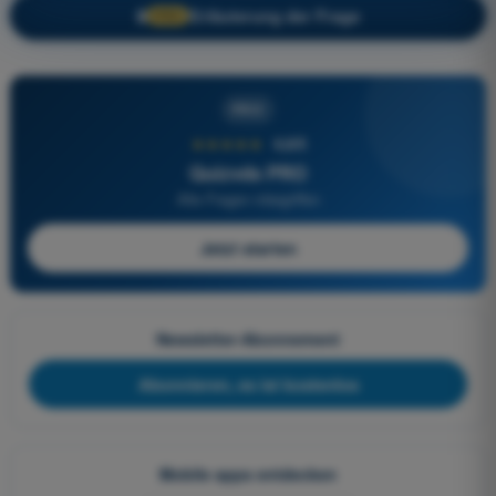
Erläuterung der Frage
🔒
PRO
PRO
★★★★★
4,6/5
Quizvds PRO
Alle Fragen inbegriffen
Jetzt starten
Newsletter-Abonnement
Abonnieren, es ist kostenlos
Mobile apps entdecken