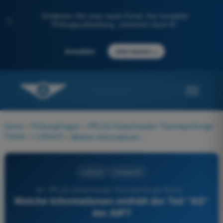
Entdecken Sie unser neues Portal: Ihre komplette
✨
Prüfungsvorbereitung, unterstützt durch KI.
→
Anmelden
Jetzt starten
Home
>
Prüfungsfragen
>
PPL(H) Hubschrauber Theorieprüfungs-
Trainer
>
Luftrecht
>
Welche Informationen enthält der Teil "AD" der AIP?
Luftrecht
4 Antworten
62 - PPL(H) Hubschrauber Theorieprüfungs-Trainer -
Welche Informationen enthält der Teil "AD"
der AIP?