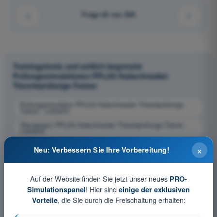
Frage 62 von 206
Trainingstests und zeitlich begrenzte
Prüfungssimulationen PPL(H) Hubschrauber
Theorieprüfungs-Trainer
Prüfungssimulation PPL(H) Hubschrauber Theorieprüfungs-
Trainer - Luftrecht
Übungsquiz PPL(H) Hubschrauber Theorieprüfungs-Trainer -
Luftrecht
PDF-Prüfung PPL(H) Hubschrauber Theorieprüfungs-Trainer -
×
Neu: Verbessern Sie Ihre Vorbereitung!
Luftrecht
Auf der Website finden Sie jetzt unser neues
PRO-
! Hier sind
Simulationspanel
einige der exklusiven
, die Sie durch die Freischaltung erhalten:
Vorteile