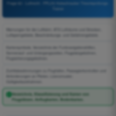
Frage 62 - Luftrecht - PPL(H) Hubschrauber Theorieprüfungs-
Trainer
Warnungen für die Luftfahrt, ATS Lufträume und Strecken,
Luftsperrgebiete, Beschränkungs- und Gefahrengebiete.
Kartensymbole, Verzeichnis der Funknavigationshilfen,
Sonnenauf- und Untergangszeiten, Flugplatzgebühren,
Flugsicherungsgebühren.
Zutrittsbestimmungen zu Flughäfen, Passagierkontrollen und
Anforderungen an Piloten, Lizenzmuster,
Gültigkeitszeitrahmen.
Verzeichnis, Klassifizierung und Karten von
Flugplätzen, Anflugkarten, Bodenkarten.