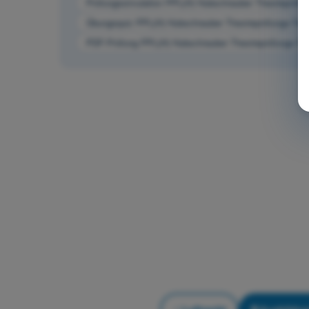
Prüfungssimulation PPL(H) Hubschrauber Theorieprüfung
Übungsquiz PPL(H) Hubschrauber Theorieprüfungs-Traine
PDF-Prüfung PPL(H) Hubschrauber Theorieprüfungs-Train