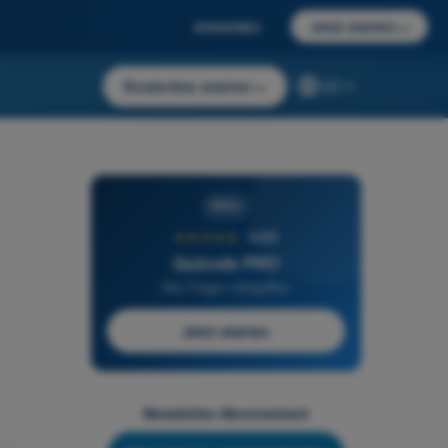
Anmelden
Jetzt starten
→
Kostenlos starten
→
DE
PRO
★★★★★
4,6/5
Quizvds PRO
Alle Fragen inbegriffen
Jetzt starten
Newsletter-Abonnement