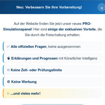
×
Neu: Verbessern Sie Ihre Vorbereitung!
Auf der Website finden Sie jetzt unser neues
PRO-
Simulationspanel
! Hier sind
einige der exklusiven Vorteile
, die
Sie durch die Freischaltung erhalten:
✅
Alle offiziellen Fragen
, keine ausgenommen
🧠
Erklärungen und Prognosen
mit Künstlicher Intelligenz
e 89 von 206
Nächste Frage
♾️
Keine Zeit- oder Prüfungslimits
🚫
Keine Werbung
üfungssimulationen PPL(H) Hubschrauber
✨
...und vieles mehr!