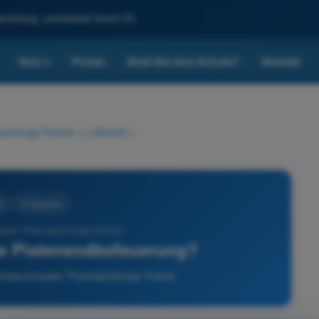
reitung, unterstützt durch KI.
Quiz
Preise
Sind Sie eine Schule?
Kontakt
▾
prüfungs-Trainer
>
Luftrecht
>
t
4 Antworten
ber Theorieprüfungs-Trainer -
ie Pistenendbefeuerung?
 Hubschrauber Theorieprüfungs-Trainer