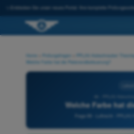
✨
Entdecken Sie unser neues Portal: Ihre komplette Prüfungsvorbe
Home
>
Prüfungsfragen
>
PPL(H) Hubschrauber Theorie
Welche Farbe hat die Pistenendbefeuerung?
Luftrech
89 - PPL(H) Hubschrau
Welche Farbe hat d
Frage 89 - Luftrecht - PPL(H)