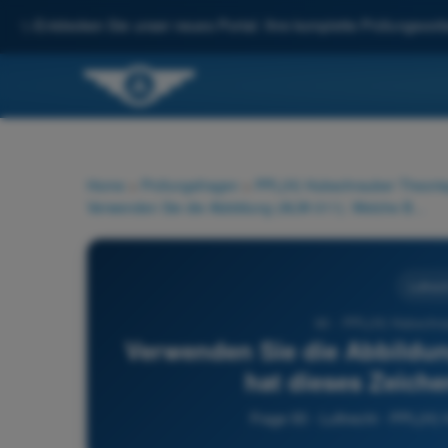
✨
Entdecken Sie unser neues Portal: Ihre komplette Prüfungsvorbe
Home
>
Prüfungsfragen
>
PPL(H) Hubschrauber Theorie
Verwenden Sie die Abbildung (ALW-011). Welche Bedeutung hat dieses Zeichen an einem Flugplatz?
Luftrech
93 - PPL(H) Hubschrau
Verwenden Sie die Abbildu
hat dieses Zeich
Frage 93 - Luftrecht - PPL(H)