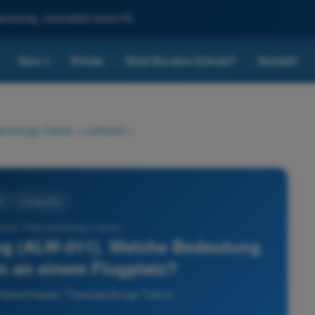
reitung, unterstützt durch KI.
Quiz
Preise
Sind Sie eine Schule?
Kontakt
▾
prüfungs-Trainer
>
Luftrecht
>
t
4 Antworten
ber Theorieprüfungs-Trainer -
ng (ALW-011). Welche Bedeutung
en an einem Flugplatz?
 Hubschrauber Theorieprüfungs-Trainer