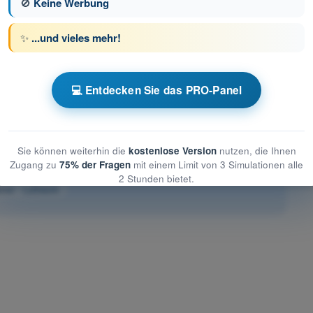
🚫
Keine Werbung
e 93 von 206
Nächste Frage
✨
...und vieles mehr!
💻 Entdecken Sie das PRO-Panel
üfungssimulationen PPL(H) Hubschrauber
s-Trainer - Luftrecht
Sie können weiterhin die
kostenlose Version
nutzen, die Ihnen
Zugang zu
75% der Fragen
mit einem Limit von 3 Simulationen alle
r - Luftrecht
2 Stunden bietet.
er - Luftrecht