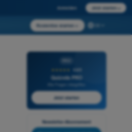
Anmelden
Jetzt starten
→
Kostenlos starten
→
DE
PRO
★★★★★
4,6/5
Quizvds PRO
Alle Fragen inbegriffen
Jetzt starten
Newsletter-Abonnement