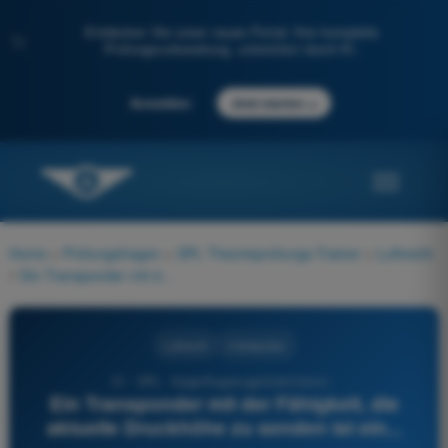
Entdecken Sie unser neues Portal: Ihre komplette
✨
Prüfungsvorbereitung, unterstützt durch KI.
→
Anmelden
Jetzt starten
Home
>
Prüfungsfragen
>
SPL Theorieprüfungs-Trainer
>
Luftrecht
>
Ein Transponder mit der Fähigkeit, die aktuelle Druckhöhe zu senden ist ein...
Luftrecht
4 Antworten
31 - SPL - Segelflugzeugpilotenlizenz -
Ein Transponder mit der Fähigkeit, die
aktuelle Druckhöhe zu senden ist ein...