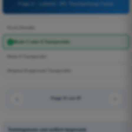
Frage 31 - Luftrecht - SPL Theorieprüfungs-Trainer
Druck-Decoder.
Mode C oder S Transponder.
Mode A Transponder.
Airspace B approved Transponder.
Frage 31 von 97
Trainingstests und zeitlich begrenzte