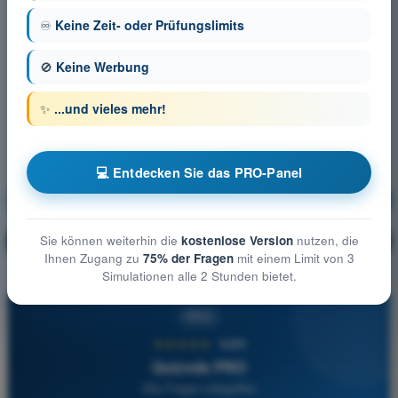
♾️
Keine Zeit- oder Prüfungslimits
🚫
Keine Werbung
✨
...und vieles mehr!
💻 Entdecken Sie das PRO-Panel
Luftrecht
Ausbildung!
Erläuterung der Frage
Sie können weiterhin die
kostenlose Version
nutzen, die
🔒
PRO
Ihnen Zugang zu
75% der Fragen
mit einem Limit von 3
Simulationen alle 2 Stunden bietet.
PRO
★★★★★
4,6/5
Quizvds PRO
Alle Fragen inbegriffen