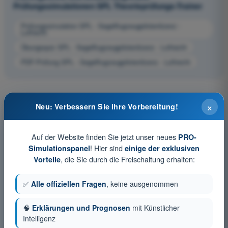
Prüfungssimulationen SPL Theorieprüfungs-Trainer
Prüfungssimulation SPL - Segelflugzeugpilotenlizenz -
Luftrecht
Übungsquiz SPL - Segelflugzeugpilotenlizenz - Luftrecht
PDF-Prüfung SPL - Segelflugzeugpilotenlizenz - Luftrecht
×
Neu: Verbessern Sie Ihre Vorbereitung!
Auf der Website finden Sie jetzt unser neues
PRO-
! Hier sind
Simulationspanel
einige der exklusiven
, die Sie durch die Freischaltung erhalten:
Vorteile
✅
Alle offiziellen Fragen
, keine ausgenommen
🧠
Erklärungen und Prognosen
mit Künstlicher
Intelligenz