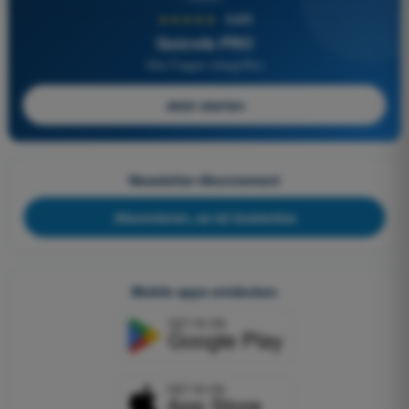
★★★★★
4,6/5
Quizvds PRO
Alle Fragen inbegriffen
Jetzt starten
Newsletter-Abonnement
Abonnieren, es ist kostenlos
Mobile apps entdecken