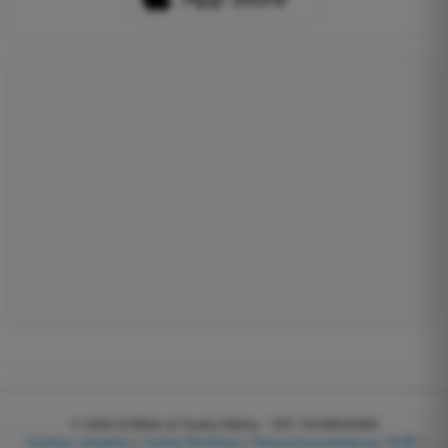
© 2026
EGWeb di Guatta Mattia - VAT: 04768540983
Cookies verwalten
|
Cookie-Richtlinie
|
Datenschutzerklärung
|
AGB
|