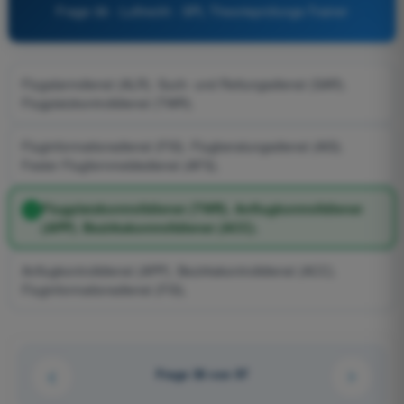
Frage 36 - Luftrecht - SPL Theorieprüfungs-Trainer
Flugalarmdienst (ALR). Such- und Rettungsdienst (SAR).
Flugplatzkontrolldienst (TWR).
Fluginformationsdienst (FIS). Flugberatungsdienst (AIS).
Fester Flugfernmeldedienst (AFS).
Flugplatzkontrolldienst (TWR). Anflugkontrolldienst
(APP). Bezirkskontrolldienst (ACC).
Anflugkontrolldienst (APP). Bezirkskontrolldienst (ACC).
Fluginformationsdienst (FIS).
Frage 36 von 97