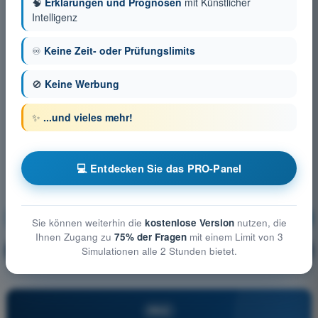
🧠
Erklärungen und Prognosen
mit Künstlicher
Intelligenz
♾️
Keine Zeit- oder Prüfungslimits
🚫
Keine Werbung
✨
...und vieles mehr!
💻 Entdecken Sie das PRO-Panel
Luftrecht
Ausbildung!
Sie können weiterhin die
kostenlose Version
nutzen, die
Ihnen Zugang zu
75% der Fragen
mit einem Limit von 3
Erläuterung der Frage
🔒
Simulationen alle 2 Stunden bietet.
PRO
PRO