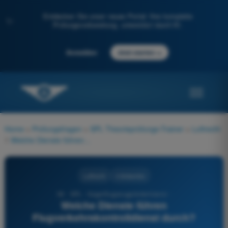
Entdecken Sie unser neues Portal: Ihre komplette
✨
Prüfungsvorbereitung, unterstützt durch KI.
→
Anmelden
Jetzt starten
Home
>
Prüfungsfragen
>
SPL Theorieprüfungs-Trainer
>
Luftrecht
>
Welche Dienste führen Flugverkehrskontrolldienst durch?
Luftrecht
4 Antworten
36 - SPL - Segelflugzeugpilotenlizenz -
Welche Dienste führen
Flugverkehrskontrolldienst durch?