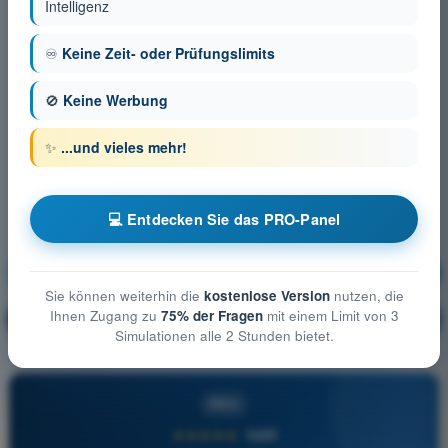
Intelligenz
♾️
Keine Zeit- oder Prüfungslimits
🚫
Keine Werbung
✨
...und vieles mehr!
💻 Entdecken Sie das PRO-Panel
Luftrecht
Ausbildung!
Sie können weiterhin die
kostenlose Version
nutzen, die
Ihnen Zugang zu
75% der Fragen
mit einem Limit von 3
Erläuterung der Frage
🔒
PRO
Simulationen alle 2 Stunden bietet.
PRO
★★★★★
4,6/5