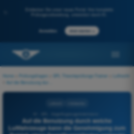
Entdecken Sie unser neues Portal: Ihre komplette
✨
Prüfungsvorbereitung, unterstützt durch KI.
→
Anmelden
Jetzt starten
Home
>
Prüfungsfragen
>
SPL Theorieprüfungs-Trainer
>
Luftrecht
>
Auf die Benutzung durch welche Luftfahrzeuge kann die Genehmigung zum Betrieb eines Segelfluggeländes erstreckt werden?
Luftrecht
4 Antworten
61 - SPL - Segelflugzeugpilotenlizenz -
Auf die Benutzung durch welche
Luftfahrzeuge kann die Genehmigung zum