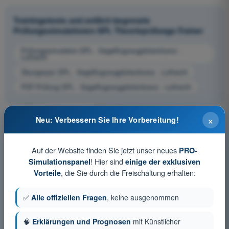
Trainingstests und zeitlich begrenzte
Prüfungssimulationen SPL Theorieprüfungs-Trainer
Prüfungssimulation SPL - Segelflugzeugpilotenlizenz -
Luftrecht
Übungsquiz SPL - Segelflugzeugpilotenlizenz - Luftrecht
PDF-Prüfung SPL - Segelflugzeugpilotenlizenz - Luftrecht
×
Neu: Verbessern Sie Ihre Vorbereitung!
Auf der Website finden Sie jetzt unser neues
PRO-
! Hier sind
Simulationspanel
einige der exklusiven
, die Sie durch die Freischaltung erhalten:
Vorteile
✅
Alle offiziellen Fragen
, keine ausgenommen
🧠
Erklärungen und Prognosen
mit Künstlicher