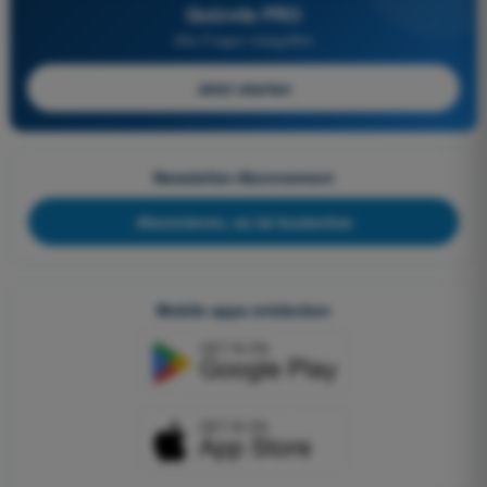
Quizvds PRO
Alle Fragen inbegriffen
Jetzt starten
Newsletter-Abonnement
Abonnieren, es ist kostenlos
Mobile apps entdecken