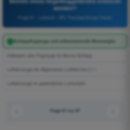
Betrieb eines Segelfluggeländes erstreckt
werden?
Frage 61 - Luftrecht - SPL Theorieprüfungs-Trainer
Schleppflugzeuge und selbststartende Motorsegler
Helikopter oder Flugzeuge für Banner-Schlepp
Luftfahrzeuge der Allgemeinen Luftfahrt bis 5,7 t
Luftfahrzeuge im gewerblichen Luftverkehr
Frage 61 von 97