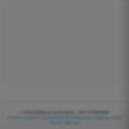
© 2026
EGWeb di Guatta Mattia - VAT: 04768540983
Cookies verwalten
|
Cookie-Richtlinie
|
Datenschutzerklärung
|
AGB
|
Partner
|
Über uns