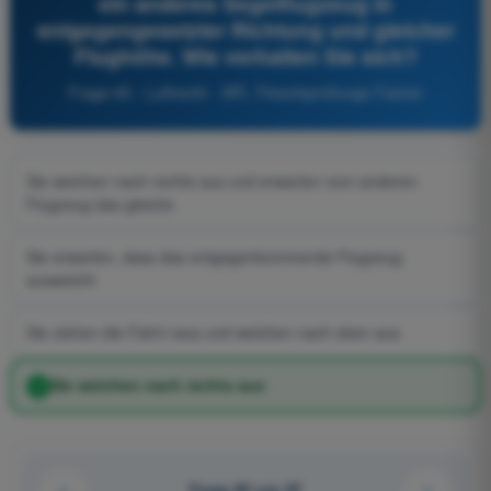
ein anderes Segelflugzeug in
entgegengesetzter Richtung und gleicher
Flughöhe. Wie verhalten Sie sich?
Frage 65 - Luftrecht - SPL Theorieprüfungs-Trainer
Sie weichen nach rechts aus und erwarten vom anderen
Flugzeug das gleiche
Sie erwarten, dass das entgegenkommende Flugzeug
ausweicht
Sie ziehen die Fahrt raus und weichen nach oben aus
Sie weichen nach rechts aus
Frage 65 von 97