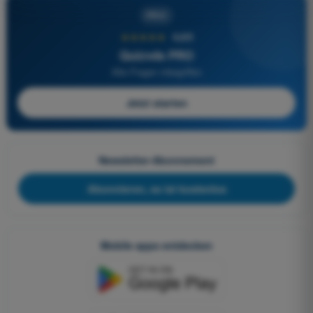
PRO
★★★★★
4,6/5
Quizvds PRO
Alle Fragen inbegriffen
Jetzt starten
Newsletter-Abonnement
Abonnieren, es ist kostenlos
Mobile apps entdecken