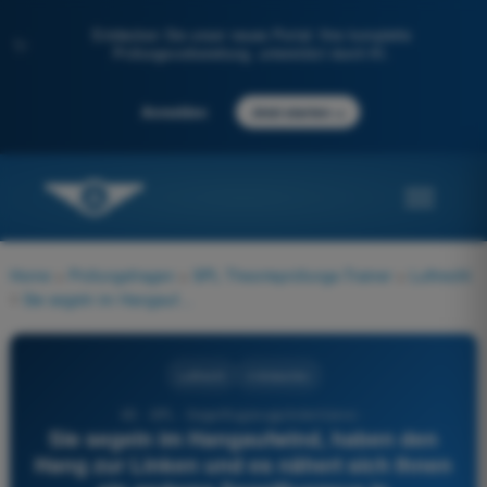
Entdecken Sie unser neues Portal: Ihre komplette
✨
Prüfungsvorbereitung, unterstützt durch KI.
→
Anmelden
Jetzt starten
Home
>
Prüfungsfragen
>
SPL Theorieprüfungs-Trainer
>
Luftrecht
>
Sie segeln im Hangaufwind, haben den Hang zur Linken und es nähert sich Ihnen ein anderes Segelflugzeug in entgegengesetzter Richtung und gleicher Flughöhe. Wie verhalten Sie sich?
Luftrecht
4 Antworten
65 - SPL - Segelflugzeugpilotenlizenz -
Sie segeln im Hangaufwind, haben den
Hang zur Linken und es nähert sich Ihnen