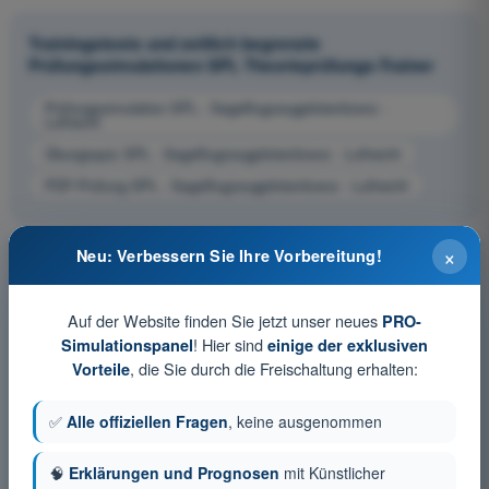
Trainingstests und zeitlich begrenzte
Prüfungssimulationen SPL Theorieprüfungs-Trainer
Prüfungssimulation SPL - Segelflugzeugpilotenlizenz -
Luftrecht
Übungsquiz SPL - Segelflugzeugpilotenlizenz - Luftrecht
PDF-Prüfung SPL - Segelflugzeugpilotenlizenz - Luftrecht
×
Neu: Verbessern Sie Ihre Vorbereitung!
Auf der Website finden Sie jetzt unser neues
PRO-
! Hier sind
Simulationspanel
einige der exklusiven
, die Sie durch die Freischaltung erhalten:
Vorteile
✅
Alle offiziellen Fragen
, keine ausgenommen
🧠
Erklärungen und Prognosen
mit Künstlicher