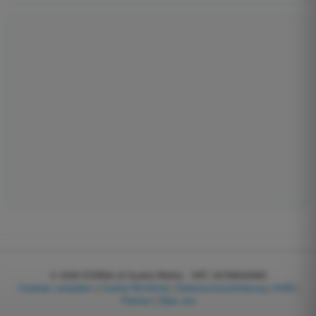
© 2026
EGWeb di Guatta Mattia - VAT: 04768540983
Cookies verwalten
|
Cookie-Richtlinie
|
Datenschutzerklärung
|
AGB
|
Partner
|
Über uns