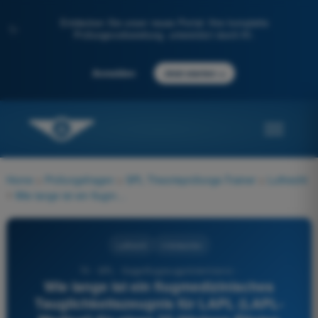
Entdecken Sie unser neues Portal: Ihre komplette
✨
Prüfungsvorbereitung, unterstützt durch KI.
→
Anmelden
Jetzt starten
Home
>
Prüfungsfragen
>
SPL Theorieprüfungs-Trainer
>
Luftrecht
>
Wie lange ist ein flugmedizinisches Tauglichkeitszeugnis für LAPL (LAPL-Medical) für einen 35-jährigen Piloten gültig?
Luftrecht
4 Antworten
70 - SPL - Segelflugzeugpilotenlizenz -
Wie lange ist ein flugmedizinisches
Tauglichkeitszeugnis für LAPL (LAPL-