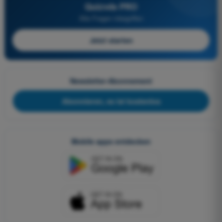
Quizvds PRO
Alle Fragen inbegriffen
Jetzt starten
Newsletter-Abonnement
Abonnieren, es ist kostenlos
Mobile apps entdecken