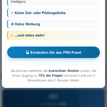
Intelligenz
♾️
Keine Zeit- oder Prüfungslimits
🚫
Keine Werbung
✨
...und vieles mehr!
💻 Entdecken Sie das PRO-Panel
Luftrecht
Ausbildung!
Sie können weiterhin die
kostenlose Version
nutzen, die
Ihnen Zugang zu
75% der Fragen
mit einem Limit von 3
Erläuterung der Frage
🔒
PRO
Simulationen alle 2 Stunden bietet.
PRO
★★★★★
4,6/5