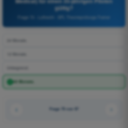
Medical) für einen 35-jährigen Piloten
gültig?
Frage 70 - Luftrecht - SPL Theorieprüfungs-Trainer
24 Monate.
12 Monate.
Unbegrenzt.
60 Monate.
Frage 70 von 97