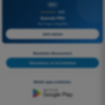
PRO
★★★★★
4,6/5
Quizvds PRO
Alle Fragen inbegriffen
Jetzt starten
Newsletter-Abonnement
Abonnieren, es ist kostenlos
Mobile apps entdecken