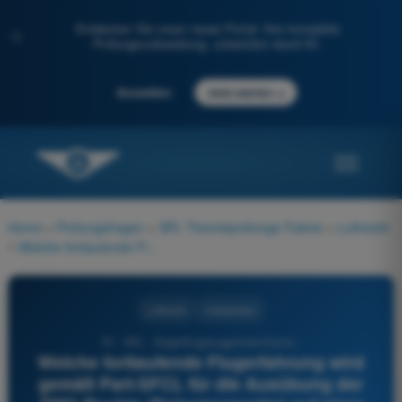
Entdecken Sie unser neues Portal: Ihre komplette
✨
Prüfungsvorbereitung, unterstützt durch KI.
→
Anmelden
Jetzt starten
Home
>
Prüfungsfragen
>
SPL Theorieprüfungs-Trainer
>
Luftrecht
>
Welche fortlaufende Flugerfahrung wird gemäß Part-SFCL für die Ausübung der TMG-Rechte (Reisemorsegler) auf einer SPL innerhalb der letzten 24 Monate verlangt?
Luftrecht
4 Antworten
75 - SPL - Segelflugzeugpilotenlizenz -
Welche fortlaufende Flugerfahrung wird
gemäß Part-SFCL für die Ausübung der