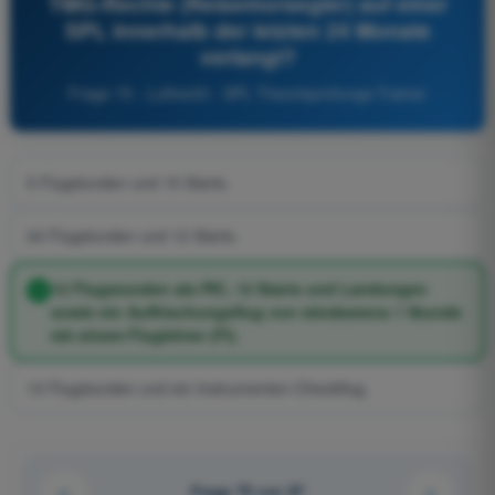
TMG-Rechte (Reisemorsegler) auf einer
SPL innerhalb der letzten 24 Monate
verlangt?
Frage 75 - Luftrecht - SPL Theorieprüfungs-Trainer
5 Flugstunden und 15 Starts.
24 Flugstunden und 12 Starts.
12 Flugstunden als PIC, 12 Starts und Landungen
sowie ein Auffrischungsflug von mindestens 1 Stunde
mit einem Fluglehrer (FI).
10 Flugstunden und ein Instrumenten-Checkflug.
Frage 75 von 97