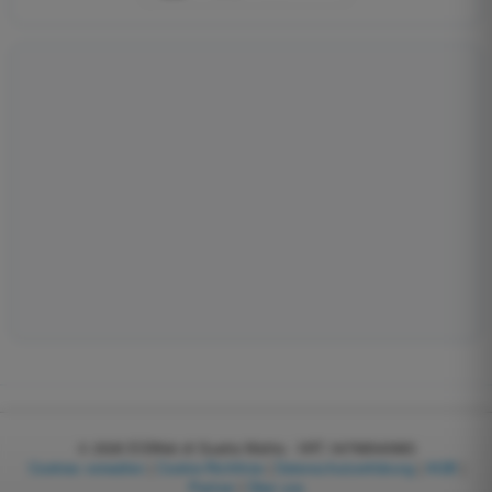
© 2026
EGWeb di Guatta Mattia - VAT: 04768540983
Cookies verwalten
|
Cookie-Richtlinie
|
Datenschutzerklärung
|
AGB
|
Partner
|
Über uns