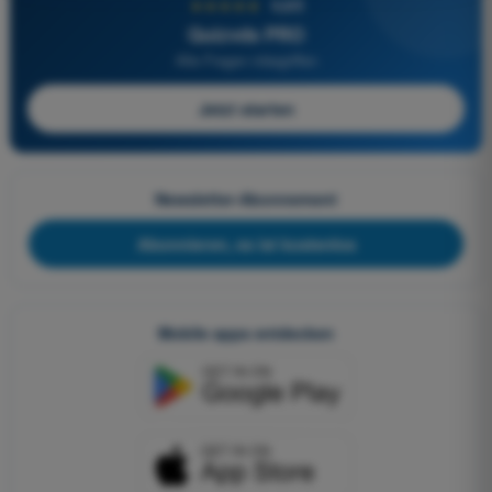
★★★★★
4,6/5
Quizvds PRO
Alle Fragen inbegriffen
Jetzt starten
Newsletter-Abonnement
Abonnieren, es ist kostenlos
Mobile apps entdecken