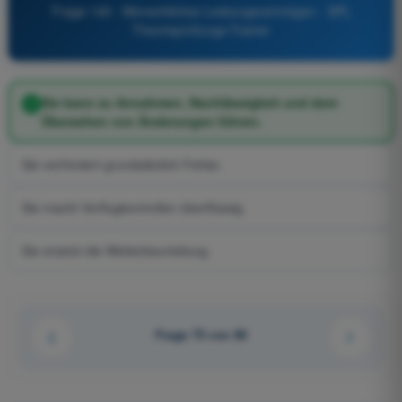
Frage 140 - Menschliches Leistungsvermögen - SPL
Theorieprüfungs-Trainer
Sie kann zu Annahmen, Nachlässigkeit und dem
Übersehen von Änderungen führen.
Sie verhindert grundsätzlich Fehler.
Sie macht Vorflugkontrollen überflüssig.
Sie ersetzt die Wetterbeurteilung.
Frage 73 von 80