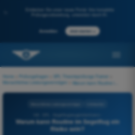
Entdecken Sie unser neues Portal: Ihre komplette
✨
Prüfungsvorbereitung, unterstützt durch KI.
→
Anmelden
Jetzt starten
Home
>
Prüfungsfragen
>
SPL Theorieprüfungs-Trainer
>
Menschliches Leistungsvermögen
>
Warum kann Routine im Segelflug ein Risiko sein?
Menschliches Leistungsvermögen
4 Antworten
140 - SPL - Segelflugzeugpilotenlizenz -
Warum kann Routine im Segelflug ein
Risiko sein?