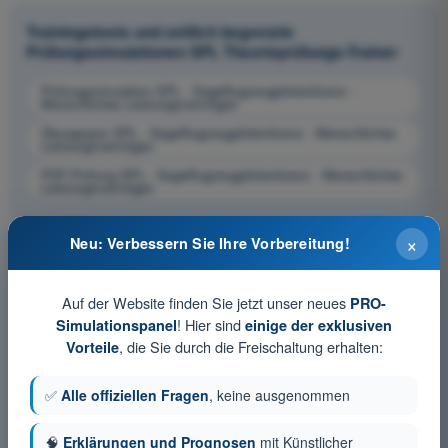
Trainingstests und zeitlich begrenzte
Prüfungssimulationen SPL Theorieprüfungs-Trainer
Prüfungssimulation SPL - Segelflugzeugpilotenlizenz -
Menschliches Leistungsvermögen
Übungsquiz SPL - Segelflugzeugpilotenlizenz - Menschliches
Leistungsvermögen
PDF-Prüfung SPL - Segelflugzeugpilotenlizenz - Menschliches
Leistungsvermögen
×
Neu: Verbessern Sie Ihre Vorbereitung!
Auf der Website finden Sie jetzt unser neues
PRO-
! Hier sind
Simulationspanel
einige der exklusiven
, die Sie durch die Freischaltung erhalten:
Vorteile
✅
Alle offiziellen Fragen
, keine ausgenommen
🧠
Erklärungen und Prognosen
mit Künstlicher