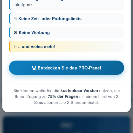
Intelligenz
♾️
Keine Zeit- oder Prüfungslimits
🚫
Keine Werbung
✨
...und vieles mehr!
💻 Entdecken Sie das PRO-Panel
Menschliches Leistungsvermögen
Ausbildung!
Sie können weiterhin die
kostenlose Version
nutzen, die
Ihnen Zugang zu
75% der Fragen
mit einem Limit von 3
Erläuterung der Frage
🔒
PRO
Simulationen alle 2 Stunden bietet.
PRO