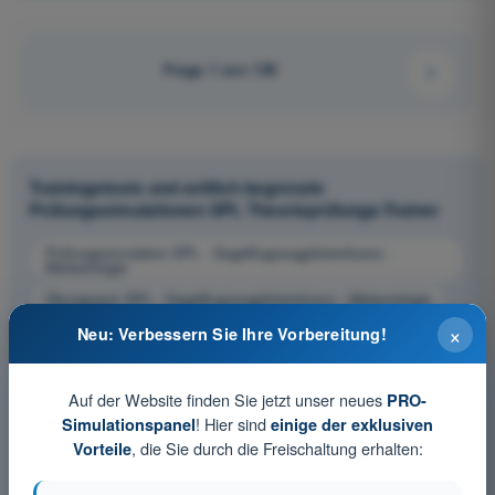
Frage 1 von 129
Trainingstests und zeitlich begrenzte
Prüfungssimulationen SPL Theorieprüfungs-Trainer
Prüfungssimulation SPL - Segelflugzeugpilotenlizenz -
Meteorologie
Übungsquiz SPL - Segelflugzeugpilotenlizenz - Meteorologie
×
PDF-Prüfung SPL - Segelflugzeugpilotenlizenz - Meteorologie
Neu: Verbessern Sie Ihre Vorbereitung!
Auf der Website finden Sie jetzt unser neues
PRO-
! Hier sind
Simulationspanel
einige der exklusiven
, die Sie durch die Freischaltung erhalten:
Vorteile