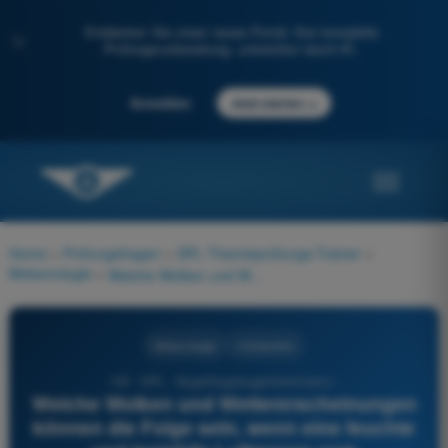
Entdecken Sie unser neues Portal: Ihre komplette
✨
Prüfungsvorbereitung, unterstützt durch KI.
→
Anmelden
Jetzt starten
Home
>
Prüfungsfragen
>
SPL Theorieprüfungs-Trainer
>
Meteorologie
>
Welche Wolken und Wettererscheinungen können die Folge sein, wenn eine feuchte und instabile Luftmasse vom vorherrschenden Wind gegen eine Gebirgskette gedrückt und zum Aufstieg gebracht wird?
Meteorologie
4 Antworten
120 - SPL - Segelflugzeugpilotenlizenz -
Welche Wolken und Wettererscheinungen
können die Folge sein, wenn eine feuchte