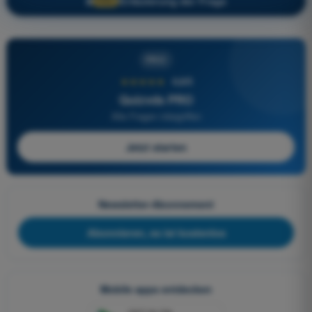
Erläuterung der Frage
🔒
PRO
PRO
★★★★★
4,6/5
Quizvds PRO
Alle Fragen inbegriffen
Jetzt starten
Newsletter-Abonnement
Abonnieren, es ist kostenlos
Mobile apps entdecken