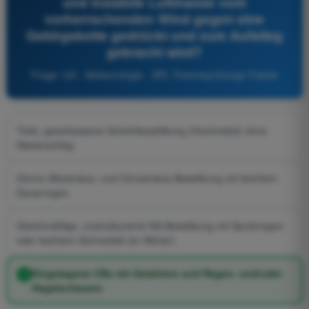
und instabile Luftmasse vom
vorherrschenden Wind gegen eine
Gebirgskette gedrückt und zum Aufstieg
gebracht wird?
Frage 120 - Meteorologie - SPL Theorieprüfungs-Trainer
Tiefe, geschlossene Schichtbewölkung (Hochnebel) ohne
Niederschlag
Dünne Altostratus- und Cirrostratus-Bewölkung mit leichtem
Dauerregen
Gleichmäßige, unstrukturierte NS-Bewölkung mit Sprühregen
oder leichtem Schneefall (im Winter)
Eingelagerte CBs mit Gewittern und Regen- und/oder
Hagelschauern