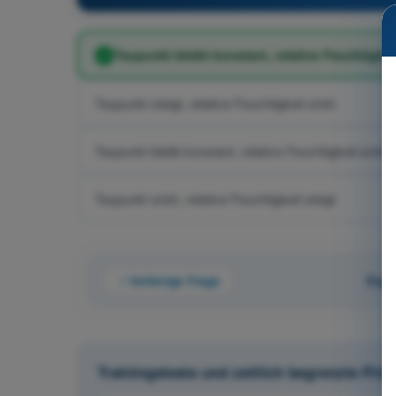
Taupunkt bleibt konstant, relative Feuchtigkeit
Taupunkt steigt, relative Feuchtigkeit sinkt
Taupunkt bleibt konstant, relative Feuchtigkeit sinkt
Taupunkt sinkt, relative Feuchtigkeit steigt
Vorherige Frage
Frag
Trainingstests und zeitlich begrenzte Pr