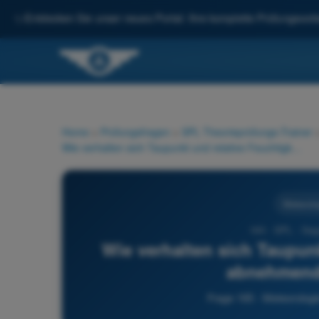
✨
Entdecken Sie unser neues Portal: Ihre komplette Prüfungsvorbe
Home
>
Prüfungsfragen
>
SPL Theorieprüfungs-Trainer
Wie verhalten sich Taupunkt und relative Feuchtigkeit bei abnehmender Temperatur?
Meteorolo
165 - SPL - Sege
Wie verhalten sich Taupunk
abnehmend
Frage 165 - Meteorologi