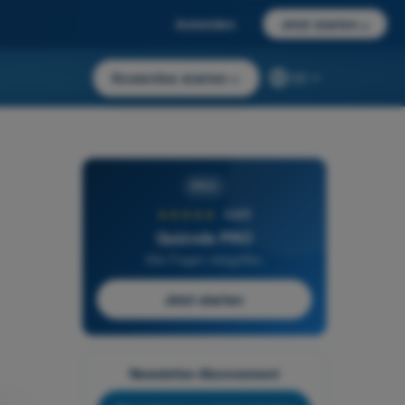
Anmelden
Jetzt starten
→
Kostenlos starten
→
DE
PRO
★★★★★
4,6/5
Quizvds PRO
Alle Fragen inbegriffen
Jetzt starten
Newsletter-Abonnement