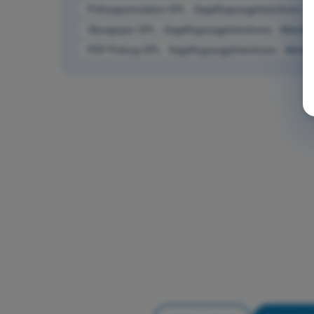
Prüfungssimulation SPL - Segelflugzeugpilotenlizenz - 
Übungsquiz SPL - Segelflugzeugpilotenlizenz - Meteoro
PDF-Prüfung SPL - Segelflugzeugpilotenlizenz - Meteor