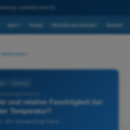
reitung, unterstützt durch KI.
Quiz
Preise
Sind Sie eine Schule?
Kontakt
▾
>
Meteorologie
>
gie
4 Antworten
lflugzeugpilotenlizenz -
t und relative Feuchtigkeit bei
er Temperatur?
e - SPL Theorieprüfungs-Trainer