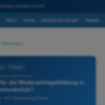
reitung, unterstützt durch KI.
Quiz
Preise
Sind Sie eine Schule?
Kontakt
▾
>
Meteorologie
>
gie
4 Antworten
lflugzeugpilotenlizenz -
ür die Niederschlagsbildung in
rforderlich?
e - SPL Theorieprüfungs-Trainer