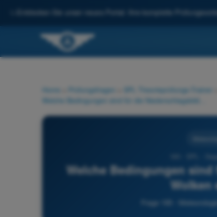
✨
Entdecken Sie unser neues Portal: Ihre komplette Prüfungsvorbe
Home
>
Prüfungsfragen
>
SPL Theorieprüfungs-Trainer
Welche Bedingungen sind für die Niederschlagsbildung in Wolken erforderlich?
Meteorolo
185 - SPL - Sege
Welche Bedingungen sind f
Wolken e
Frage 185 - Meteorologi