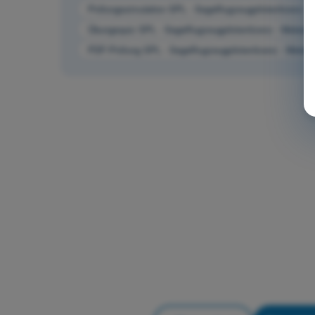
Prüfungssimulation SPL - Segelflugzeugpilotenlizenz - 
Übungsquiz SPL - Segelflugzeugpilotenlizenz - Meteoro
PDF-Prüfung SPL - Segelflugzeugpilotenlizenz - Meteor