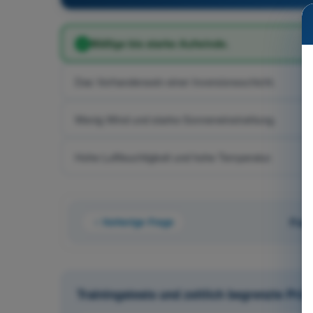
Mäßige bis starke Aufwinde.
Das Vorhandensein einer Inversionsschicht.
Wenig Wind und starke Sonneneinstrahlung.
Hohe Luftfeuchtigkeit und hohe Temperatur.
Vorherige Frage
Frag
Trainingstests und zeitlich begrenzte Pr