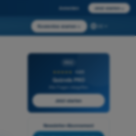
Anmelden
Jetzt starten
→
Kostenlos starten
→
DE
PRO
★★★★★
4,6/5
Quizvds PRO
Alle Fragen inbegriffen
Jetzt starten
Newsletter-Abonnement