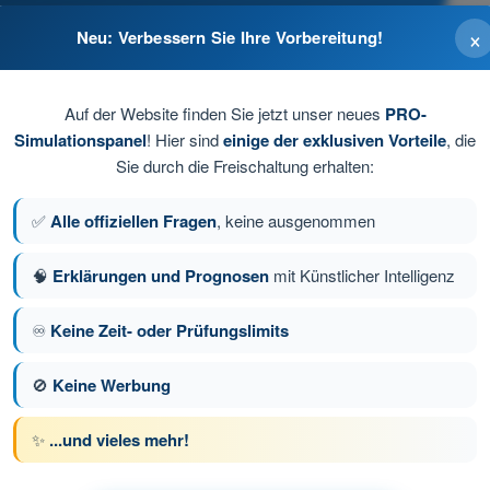
×
Neu: Verbessern Sie Ihre Vorbereitung!
Auf der Website finden Sie jetzt unser neues
PRO-
Simulationspanel
! Hier sind
einige der exklusiven Vorteile
, die
Sie durch die Freischaltung erhalten:
✅
Alle offiziellen Fragen
, keine ausgenommen
🧠
Erklärungen und Prognosen
mit Künstlicher Intelligenz
♾️
Keine Zeit- oder Prüfungslimits
e 66 von 129
Nächste Frage
🚫
Keine Werbung
✨
...und vieles mehr!
üfungssimulationen SPL Theorieprüfungs-Trainer