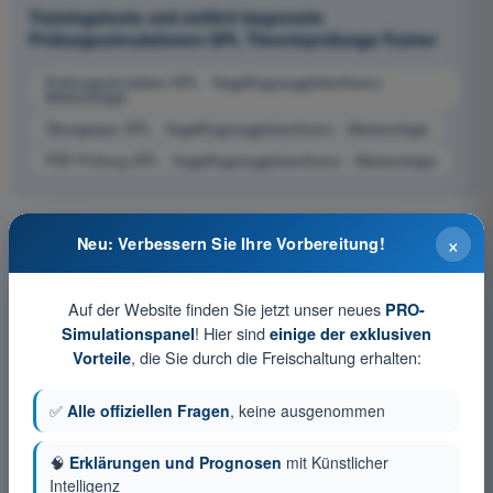
Trainingstests und zeitlich begrenzte
Prüfungssimulationen SPL Theorieprüfungs-Trainer
Prüfungssimulation SPL - Segelflugzeugpilotenlizenz -
Meteorologie
Übungsquiz SPL - Segelflugzeugpilotenlizenz - Meteorologie
PDF-Prüfung SPL - Segelflugzeugpilotenlizenz - Meteorologie
×
Neu: Verbessern Sie Ihre Vorbereitung!
Auf der Website finden Sie jetzt unser neues
PRO-
! Hier sind
Simulationspanel
einige der exklusiven
, die Sie durch die Freischaltung erhalten:
Vorteile
✅
Alle offiziellen Fragen
, keine ausgenommen
🧠
Erklärungen und Prognosen
mit Künstlicher
Intelligenz