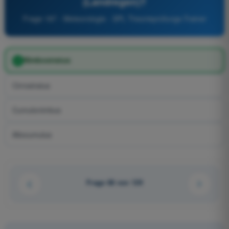
(Landregen)?
Frage 187 - Meteorologie - SPL Theorieprüfungs-Trainer
Nimbostratus
Cirrostratus
Cumulonimbus
Altocumulus
Frage 68 von 129