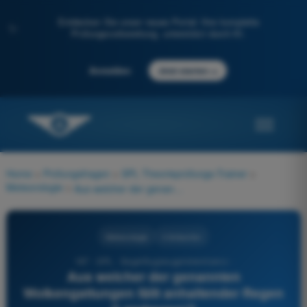
Entdecken Sie unser neues Portal: Ihre komplette
✨
Prüfungsvorbereitung, unterstützt durch KI.
→
Anmelden
Jetzt starten
Home
>
Prüfungsfragen
>
SPL Theorieprüfungs-Trainer
>
Meteorologie
>
Aus welcher der genannten Wolkengattungen fällt anhaltender Regen (Landregen)?
Meteorologie
4 Antworten
187 - SPL - Segelflugzeugpilotenlizenz -
Aus welcher der genannten
Wolkengattungen fällt anhaltender Regen