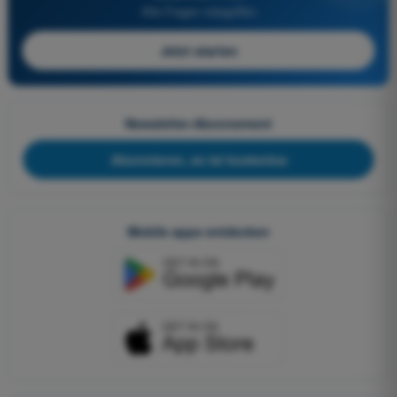
Alle Fragen inbegriffen
Jetzt starten
Newsletter-Abonnement
Abonnieren, es ist kostenlos
Mobile apps entdecken