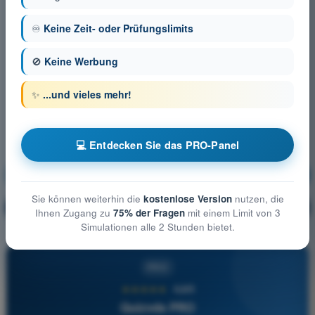
♾️
Keine Zeit- oder Prüfungslimits
🚫
Keine Werbung
✨
...und vieles mehr!
💻 Entdecken Sie das PRO-Panel
Meteorologie
Ausbildung!
Sie können weiterhin die
kostenlose Version
nutzen, die
Erläuterung der Frage
🔒
PRO
Ihnen Zugang zu
75% der Fragen
mit einem Limit von 3
Simulationen alle 2 Stunden bietet.
PRO
★★★★★
4,6/5
Quizvds PRO