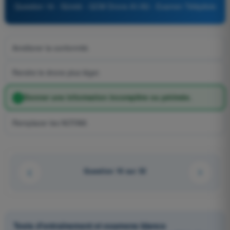
Question 16 - Sûreté - QCM Drone A1/A3 - Examen Télépilote
Améliorer la conformité.
Rendre le drone plus léger.
Donner une information incomplète ou périmée.
Remplacer les NOTAM.
Question 16 sur 32
Tests d'entraînement et examens blancs