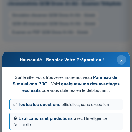
chronométrés QCM Drone A1/A3 - Examen Télépilote
Simulation d'examen QCM Drone A1/A3 - Sûreté
QCM d'Entraînement QCM Drone A1/A3 - Sûreté
Examen en PDF QCM Drone A1/A3 - Sûreté
×
Nouveauté : Boostez Votre Préparation !
Sur le site, vous trouverez notre nouveau
Panneau de
! Voici
Simulations PRO
quelques-uns des avantages
que vous obtenez en le débloquant :
exclusifs
✅
Toutes les questions
officielles, sans exception
🧠
Explications et prédictions
avec l'Intelligence
Artificielle