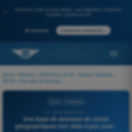
Découvrez notre nouveau portail : une préparation à l'examen
✨
complète, boostée par l'IA
→
Se connecter
Commencer maintenant
Home
>
Matières
>
QCM Drone A1/A3 - Examen Télépilote
>
Sûreté
>
Une base de données de zones géographiques non mise à jour peut :
Sûreté
4 Réponses
16 - QCM Drone A1/A3 -
Une base de données de zones
géographiques non mise à jour peut :