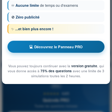
♾️
Aucune limite
de temps ou d'examens
🚫
Zéro publicité
✨
...et bien plus encore !
💻 Découvrez le Panneau PRO
Sûreté
S'entraîner !
Explication de la question
🔒
PRO
Vous pouvez toujours continuer avec la
version gratuite
, qui
vous donne accès à
75% des questions
avec une limite de 3
simulations toutes les 2 heures.
PRO
★★★★★
4,6/5
Quizvds PRO
Toutes les questions incluses