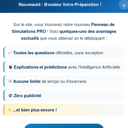
×
Nouveauté : Boostez Votre Préparation !
é.
Sur le site, vous trouverez notre nouveau
Panneau de
Simulations PRO
! Voici
quelques-uns des avantages
exclusifs
que vous obtenez en le débloquant :
✅
Toutes les questions
officielles, sans exception
🧠
Explications et prédictions
avec l'Intelligence Artificielle
♾️
Aucune limite
de temps ou d'examens
tion 5 sur 32
Question suivante
🚫
Zéro publicité
✨
...et bien plus encore !
 chronométrés QCM Drone A1/A3 - Examen