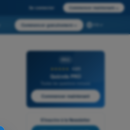
Se connecter
Commencer maintenant
→
r
Commencer gratuitement
→
FR
PRO
★★★★★
4,6/5
Quizvds PRO
Toutes les questions incluses
Commencer maintenant
S'inscrire à la Newsletter