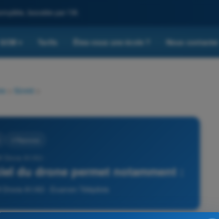
omplète, boostée par l'IA
QCM
Tarifs
Êtes-vous une école ?
Nous contacte
▾
te
>
Sûreté
>
4 Réponses
M Drone A1/A3 -
ciel du drone permet notamment :
 Drone A1/A3 - Examen Télépilote