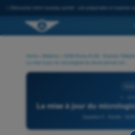
✨
Découvrez notre nouveau portail : une préparation à l'examen c
Home
>
Matières
>
QCM Drone A1/A3 - Examen Télépilo
La mise à jour du micrologiciel du drone permet notamment :
Sûreté
5 - QC
La mise à jour du micrologi
Question 5 - Sûreté - QCM