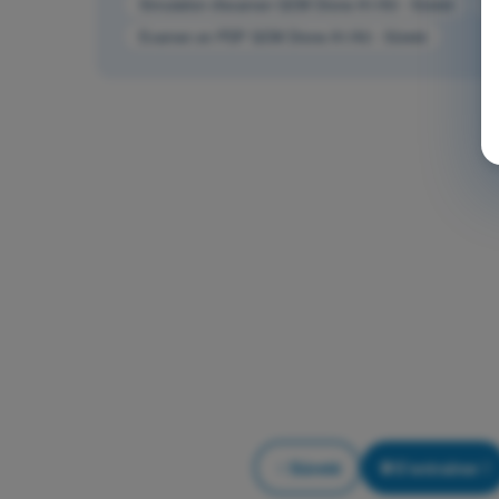
Simulation d'examen QCM Drone A1/A3 - Sûreté
Q
Examen en PDF QCM Drone A1/A3 - Sûreté
Sûreté
S'entraîner !