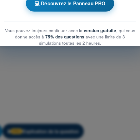
CM d'Entraînement QCM Drone A1/A3 - Sûreté
💻 Découvrez le Panneau PRO
Vous pouvez toujours continuer avec la
version gratuite
, qui vous
donne accès à
75% des questions
avec une limite de 3
simulations toutes les 2 heures.
Explication de la question
🔒
PRO