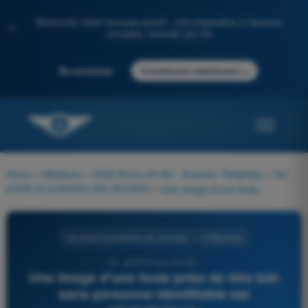
Découvrez notre nouveau portail : une préparation à l'examen
✨
complète, boostée par l'IA
→
Se connecter
Commencer maintenant
Home
>
Matières
>
QCM Drone A1/A3 - Examen Télépilote
>
Vie
privée et protection des données
>
Une image d'une foule prise de très loin sans personne identifiable est généralement :
Vie privée et protection des données
4 Réponses
19 - QCM Drone A1/A3 -
Une image d'une foule prise de très loin
sans personne identifiable est