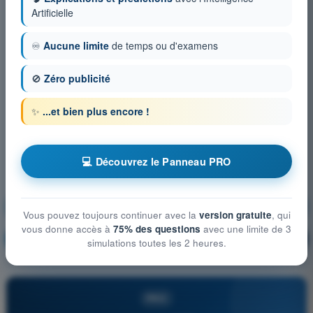
Artificielle
♾️
Aucune limite
de temps ou d'examens
🚫
Zéro publicité
✨
...et bien plus encore !
💻 Découvrez le Panneau PRO
Vie privée et protection des données
Vous pouvez toujours continuer avec la
version gratuite
, qui
vous donne accès à
75% des questions
avec une limite de 3
S'entraîner !
Explication de la question
🔒
PRO
simulations toutes les 2 heures.
PRO