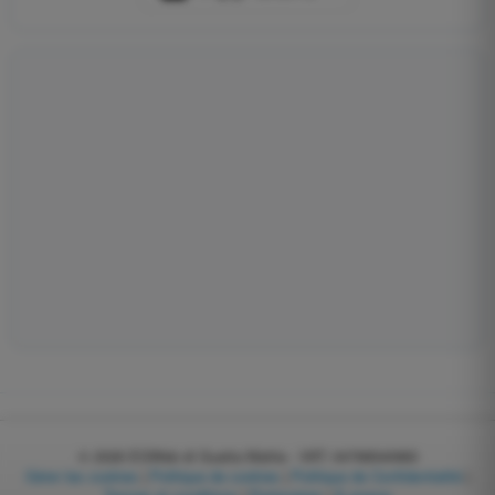
© 2026
EGWeb di Guatta Mattia - VAT: 04768540983
Gérer les cookies
|
Politique de cookies
|
Politique de Confidentialité
|