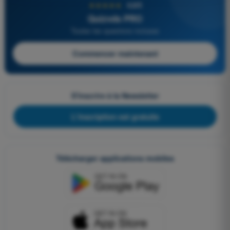
★★★★★
4,6/5
Quizvds PRO
Toutes les questions incluses
Commencer maintenant
S'inscrire à la Newsletter
L'inscription est gratuite
Télécharger applications mobiles