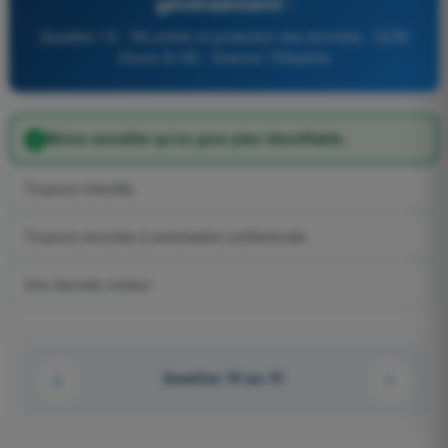
généralement :
Question 19 - Vie privée et protection des données - QCM
Drone A1/A3 - Examen Télépilote
Moins sensible qu'un gros plan identifiable.
Toujours interdite.
Toujours soumise à autorisation préfectorale.
Une donnée moteur.
Question 19 sur 31