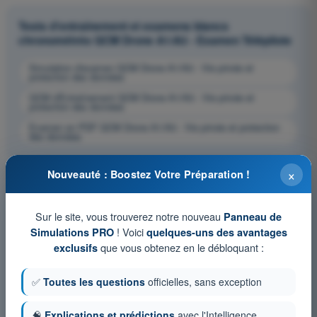
Tests d'entraînement et examens blancs
chronométrés QCM Drone A1/A3 - Examen Télépilote
Simulation d'examen QCM Drone A1/A3 - Vie privée et
protection des données
QCM d'Entraînement QCM Drone A1/A3 - Vie privée et
protection des données
Examen en PDF QCM Drone A1/A3 - Vie privée et protection
des données
×
Nouveauté : Boostez Votre Préparation !
Sur le site, vous trouverez notre nouveau
Panneau de
! Voici
Simulations PRO
quelques-uns des avantages
que vous obtenez en le débloquant :
exclusifs
✅
Toutes les questions
officielles, sans exception
🧠
Explications et prédictions
avec l'Intelligence