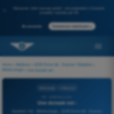
Découvrez notre nouveau portail : une préparation à l'examen
✨
complète, boostée par l'IA
→
Se connecter
Commencer maintenant
Home
>
Matières
>
QCM Drone A2 - Examen Télépilote
>
Météorologie
>
Une dorsale est :
Météorologie
4 Réponses
102 - QCM Drone A2 -
Une dorsale est :
Question 102 - Météorologie - QCM Drone A2 - Examen