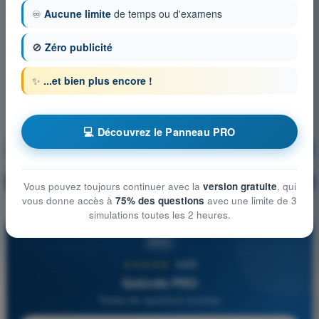
♾️
Aucune limite
de temps ou d'examens
🚫
Zéro publicité
✨
...et bien plus encore !
💻 Découvrez le Panneau PRO
Météorologie
S'entraîner !
Explication de la question
🔒
PRO
Vous pouvez toujours continuer avec la
version gratuite
, qui
vous donne accès à
75% des questions
avec une limite de 3
simulations toutes les 2 heures.
PRO
★★★★★
4,6/5
Quizvds PRO
Toutes les questions incluses