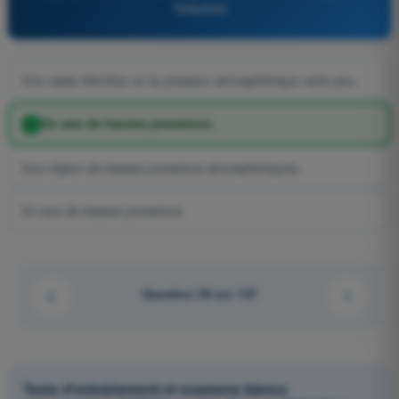
Télépilote
Une vaste étendue où la pression atmosphérique varie peu.
Un axe de hautes pressions.
Une région de basses pressions atmosphèriques.
Un axe de basses pressions.
Question 26 sur 137
Tests d'entraînement et examens blancs