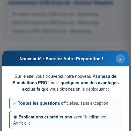
chronométrés QCM Drone A2 - Examen Télépilote
Simulation d'examen QCM Drone A2 - Météorologie
QCM d'Entraînement QCM Drone A2 - Météorologie
Examen en PDF QCM Drone A2 - Météorologie
×
Nouveauté : Boostez Votre Préparation !
Sur le site, vous trouverez notre nouveau
Panneau de
! Voici
Simulations PRO
quelques-uns des avantages
que vous obtenez en le débloquant :
exclusifs
✅
Toutes les questions
officielles, sans exception
🧠
Explications et prédictions
avec l'Intelligence
Artificielle