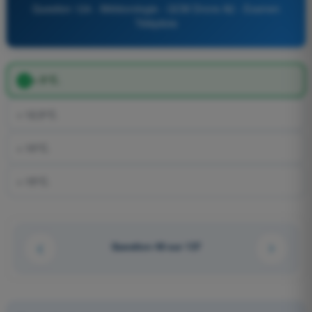
Question 124 - Météorologie - QCM Drone A2 - Examen
Télépilote
+ 5°C.
+ 12,5°C.
+ 10°C.
+ 15°C.
Question 48 sur 137