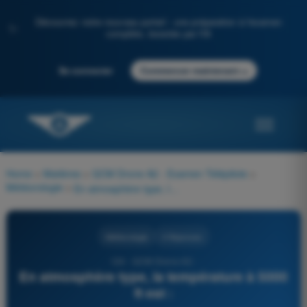
Découvrez notre nouveau portail : une préparation à l'examen
✨
complète, boostée par l'IA
→
Se connecter
Commencer maintenant
Home
>
Matières
>
QCM Drone A2 - Examen Télépilote
>
Météorologie
>
En atmosphère type, la température à 5000 ft est :
Météorologie
4 Réponses
124 - QCM Drone A2 -
En atmosphère type, la température à 5000
ft est :