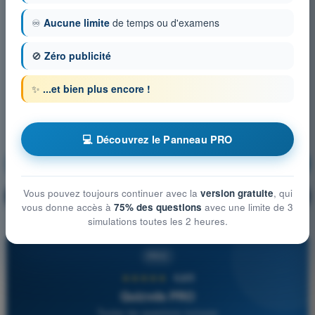
♾️
Aucune limite
de temps ou d'examens
🚫
Zéro publicité
✨
...et bien plus encore !
💻 Découvrez le Panneau PRO
Météorologie
S'entraîner !
Vous pouvez toujours continuer avec la
version gratuite
, qui
Explication de la question
🔒
PRO
vous donne accès à
75% des questions
avec une limite de 3
simulations toutes les 2 heures.
PRO
★★★★★
4,6/5
Quizvds PRO
Toutes les questions incluses