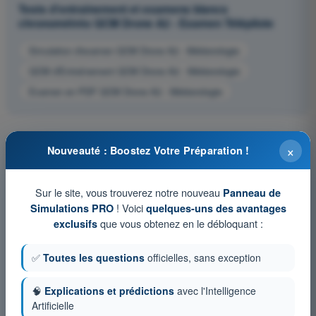
Tests d'entraînement et examens blancs
chronométrés QCM Drone A2 - Examen Télépilote
Simulation d'examen QCM Drone A2 - Météorologie
QCM d'Entraînement QCM Drone A2 - Météorologie
Examen en PDF QCM Drone A2 - Météorologie
×
Nouveauté : Boostez Votre Préparation !
Sur le site, vous trouverez notre nouveau
Panneau de
! Voici
Simulations PRO
quelques-uns des avantages
que vous obtenez en le débloquant :
exclusifs
✅
Toutes les questions
officielles, sans exception
🧠
Explications et prédictions
avec l'Intelligence
Artificielle