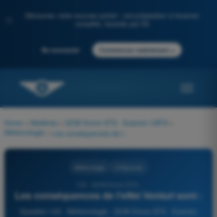
Découvrez notre nouveau portail : une préparation à l'examen
✨
complète, boostée par l'IA
→
Se connecter
Commencer maintenant
Home
>
Matières
>
QCM Drone STS - Examen CATS
>
Météorologie
>
Les conséquences de l'effet Venturi sont :
Météorologie
4 Réponses
103 - QCM Drone STS -
Les conséquences de l'effet Venturi sont :
Question 103 - Météorologie - QCM Drone STS - Examen