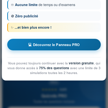
♾️
Aucune limite
de temps ou d'examens
🚫
Zéro publicité
✨
...et bien plus encore !
💻 Découvrez le Panneau PRO
Météorologie
S'entraîner !
Explication de la question
🔒
PRO
Vous pouvez toujours continuer avec la
version gratuite
, qui
vous donne accès à
75% des questions
avec une limite de 3
simulations toutes les 2 heures.
PRO
★★★★★
4,6/5
Quizvds PRO
Toutes les questions incluses