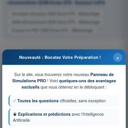
chronométrés QCM Drone STS - Examen CATS
Simulation d'examen QCM Drone STS - Météorologie
QCM d'Entraînement QCM Drone STS - Météorologie
Examen en PDF QCM Drone STS - Météorologie
×
Nouveauté : Boostez Votre Préparation !
Sur le site, vous trouverez notre nouveau
Panneau de
! Voici
Simulations PRO
quelques-uns des avantages
que vous obtenez en le débloquant :
exclusifs
✅
Toutes les questions
officielles, sans exception
🧠
Explications et prédictions
avec l'Intelligence
Artificielle