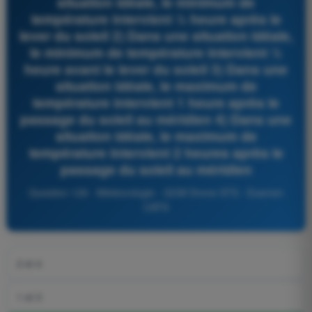
situation idéale, le minimum de
température intervient ½ heure après le
lever du soleil 2) Dans une situation idéale,
le minimum de température intervient ½
heure avant le lever du soleil 3) Dans une
situation idéale, le maximum de
température intervient 1 heure après le
passage du soleil au méridien 4) Dans une
situation idéale, le maximum de
température intervient 2 heures après le
passage du soleil au méridien
Question 129 - Météorologie - QCM Drone STS - Examen
CATS
2 et 4
1 et 3