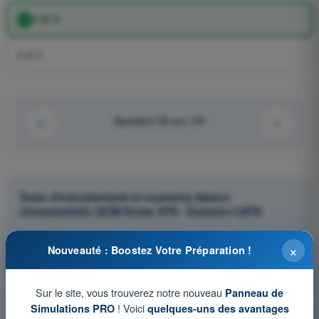
1 et 4
2 et 3
Question 53 sur 137
Tests d'entraînement et examens blancs
chronométrés QCM Drone STS - Examen CATS
Simulation d'examen QCM Drone STS - Météorologie
×
Nouveauté : Boostez Votre Préparation !
QCM d'Entraînement QCM Drone STS - Météorologie
Examen en PDF QCM Drone STS - Météorologie
Sur le site, vous trouverez notre nouveau
Panneau de
! Voici
Simulations PRO
quelques-uns des avantages