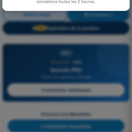
simulations toutes les 2 heures.
Météorologie
S'entraîner !
Explication de la question
🔒
PRO
PRO
★★★★★
4,6/5
Quizvds PRO
Toutes les questions incluses
Commencer maintenant
S'inscrire à la Newsletter
L'inscription est gratuite