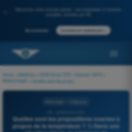
Découvrez notre nouveau portail : une préparation à l'examen
✨
complète, boostée par l'IA
→
Se connecter
Commencer maintenant
Home
>
Matières
>
QCM Drone STS - Examen CATS
>
Météorologie
>
Quelles sont les propositions exactes à propos de la température ? 1) Dans une situation idéale, le minimum de température intervient ½ heure après le lever du soleil 2) Dans une situation idéale, le minimum de température intervient ½ heure avant le lever du soleil 3) Dans une situation idéale, le maximum de température intervient 1 heure après le passage du soleil au méridien 4) Dans une situation idéale, le maximum de température intervient 2 heures après le passage du soleil au méridien
Météorologie
4 Réponses
129 - QCM Drone STS -
Quelles sont les propositions exactes à
propos de la température ? 1) Dans une