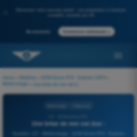
Découvrez notre nouveau portail : une préparation à l'examen
✨
complète, boostée par l'IA
→
Se connecter
Commencer maintenant
Home
>
Matières
>
QCM Drone STS - Examen CATS
>
Météorologie
>
Une brise de mer est due :
Météorologie
4 Réponses
137 - QCM Drone STS -
Une brise de mer est due :
Question 137 - Météorologie - QCM Drone STS - Examen