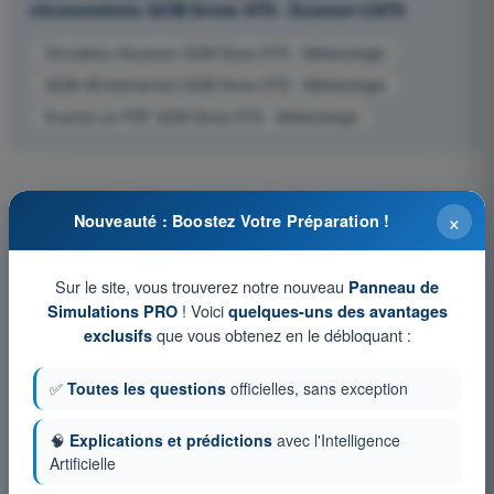
chronométrés QCM Drone STS - Examen CATS
Simulation d'examen QCM Drone STS - Météorologie
QCM d'Entraînement QCM Drone STS - Météorologie
Examen en PDF QCM Drone STS - Météorologie
×
Nouveauté : Boostez Votre Préparation !
Sur le site, vous trouverez notre nouveau
Panneau de
! Voici
Simulations PRO
quelques-uns des avantages
que vous obtenez en le débloquant :
exclusifs
✅
Toutes les questions
officielles, sans exception
🧠
Explications et prédictions
avec l'Intelligence
Artificielle