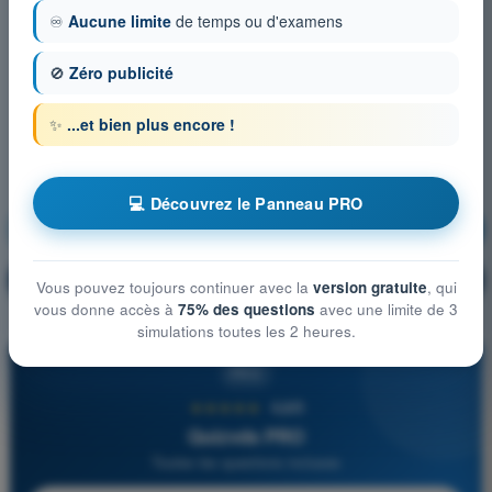
♾️
Aucune limite
de temps ou d'examens
🚫
Zéro publicité
✨
...et bien plus encore !
💻 Découvrez le Panneau PRO
Météorologie
S'entraîner !
Explication de la question
🔒
PRO
Vous pouvez toujours continuer avec la
version gratuite
, qui
vous donne accès à
75% des questions
avec une limite de 3
simulations toutes les 2 heures.
PRO
★★★★★
4,6/5
Quizvds PRO
Toutes les questions incluses