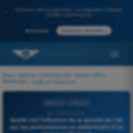
Découvrez notre nouveau portail : une préparation à l'examen
✨
complète, boostée par l'IA
→
Se connecter
Commencer maintenant
Home
>
Matières
>
QCM Drone STS - Examen CATS
>
Météorologie
>
Quelle est l’influence de la densité de l’air sur les performances en stationnaire d’un drone multirotor ?
Météorologie
4 Réponses
143 - QCM Drone STS -
Quelle est l’influence de la densité de l’air
sur les performances en stationnaire d’un