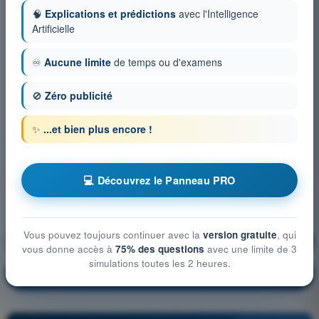
🧠
Explications et prédictions
avec l'Intelligence
Artificielle
♾️
Aucune limite
de temps ou d'examens
🚫
Zéro publicité
✨
...et bien plus encore !
💻 Découvrez le Panneau PRO
Vous pouvez toujours continuer avec la
version gratuite
, qui
Météorologie
S'entraîner !
vous donne accès à
75% des questions
avec une limite de 3
simulations toutes les 2 heures.
Explication de la question
🔒
PRO