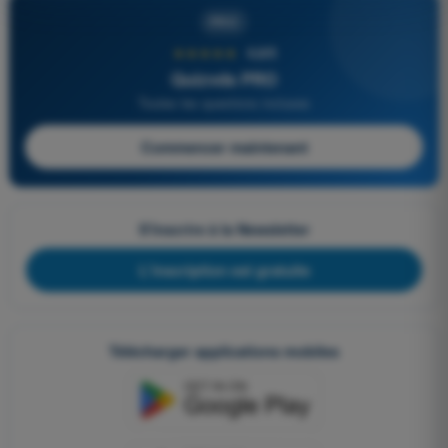
PRO
★★★★★
4,6/5
Quizvds PRO
Toutes les questions incluses
Commencer maintenant
S'inscrire à la Newsletter
L'inscription est gratuite
Télécharger applications mobiles