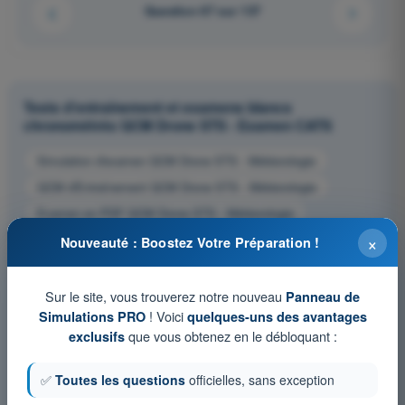
Question 67 sur 137
Tests d'entraînement et examens blancs
chronométrés QCM Drone STS - Examen CATS
Simulation d'examen QCM Drone STS - Météorologie
QCM d'Entraînement QCM Drone STS - Météorologie
Examen en PDF QCM Drone STS - Météorologie
×
Nouveauté : Boostez Votre Préparation !
Sur le site, vous trouverez notre nouveau
Panneau de
! Voici
Simulations PRO
quelques-uns des avantages
que vous obtenez en le débloquant :
exclusifs
✅
Toutes les questions
officielles, sans exception