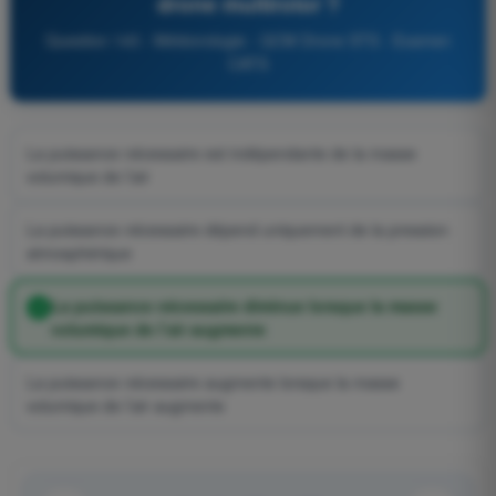
drone multirotor ?
Question 143 - Météorologie - QCM Drone STS - Examen
CATS
La puissance nécessaire est indépendante de la masse
volumique de l’air
La puissance nécessaire dépend uniquement de la pression
atmosphérique
La puissance nécessaire diminue lorsque la masse
volumique de l’air augmente
La puissance nécessaire augmente lorsque la masse
volumique de l’air augmente