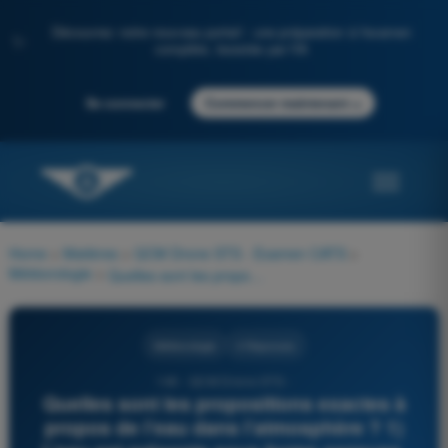
Découvrez notre nouveau portail : une préparation à l'examen
✨
complète, boostée par l'IA
→
Se connecter
Commencer maintenant
Home
>
Matières
>
QCM Drone STS - Examen CATS
>
Météorologie
>
Quelles sont les propositions exactes à propos de l’eau dans l’atmosphère ? 1) L’eau est présente sous forme gazeuse, liquide et solide 2) La quantité de vapeur d’eau que peut contenir l’air dépend de sa température 3) L’humidité relative est le rapport entre la quantité de vapeur d’eau présente et la quantité maximale possible à la même température 4) Une humidité relative de 100 % signifie que l’air ne peut plus recevoir de vapeur d’eau sans condensation
Météorologie
4 Réponses
146 - QCM Drone STS -
Quelles sont les propositions exactes à
propos de l’eau dans l’atmosphère ? 1)