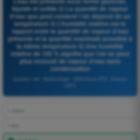
L’eau est présente sous forme gazeuse,
liquide et solide 2) La quantité de vapeur
d’eau que peut contenir l’air dépend de sa
température 3) L’humidité relative est le
rapport entre la quantité de vapeur d’eau
présente et la quantité maximale possible à
la même température 4) Une humidité
relative de 100 % signifie que l’air ne peut
plus recevoir de vapeur d’eau sans
condensation
Question 146 - Météorologie - QCM Drone STS - Examen
CATS
1, 2 et 4
1 et 2