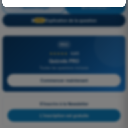
Météorologie
S'entraîner !
Explication de la question
🔒
PRO
PRO
★★★★★
4,6/5
Quizvds PRO
Toutes les questions incluses
Commencer maintenant
S'inscrire à la Newsletter
L'inscription est gratuite