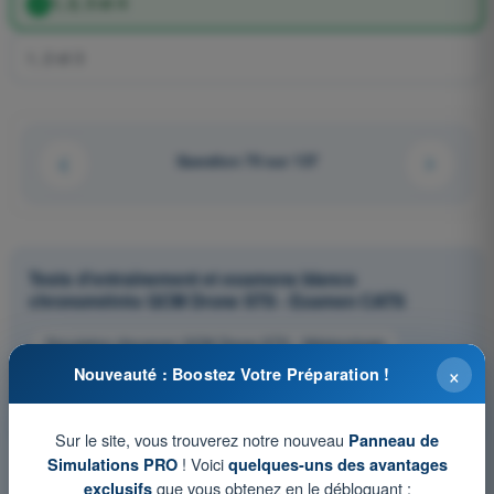
1, 2, 3 et 4
1, 2 et 3
Question 70 sur 137
Tests d'entraînement et examens blancs
chronométrés QCM Drone STS - Examen CATS
Simulation d'examen QCM Drone STS - Météorologie
×
Nouveauté : Boostez Votre Préparation !
QCM d'Entraînement QCM Drone STS - Météorologie
Examen en PDF QCM Drone STS - Météorologie
Sur le site, vous trouverez notre nouveau
Panneau de
! Voici
Simulations PRO
quelques-uns des avantages
que vous obtenez en le débloquant :
exclusifs