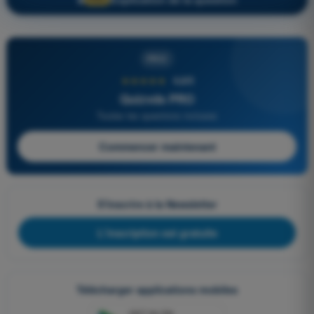
PRO
★★★★★
4,6/5
Quizvds PRO
Toutes les questions incluses
Commencer maintenant
S'inscrire à la Newsletter
L'inscription est gratuite
Télécharger applications mobiles