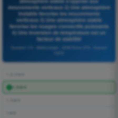
atmosphère stable s’oppose aux
mouvements verticaux 2) Une atmosphère
instable favorise les mouvements
verticaux 3) Une atmosphère stable
favorise les nuages convectifs puissants
4) Une inversion de température est un
facteur de stabilité
Question 170 - Météorologie - QCM Drone STS - Examen
CATS
1, 2, 3 et 4
1, 2 et 4
1, 3 et 4
1 et 2