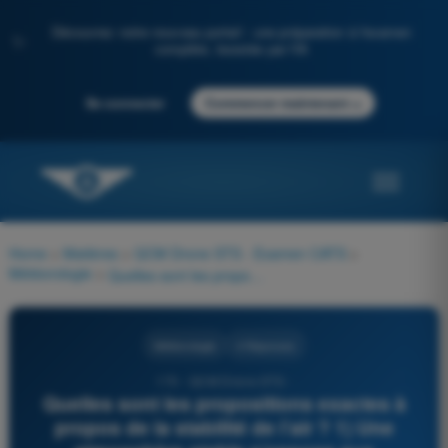
Découvrez notre nouveau portail : une préparation à l'examen
✨
complète, boostée par l'IA
→
Se connecter
Commencer maintenant
Home
>
Matières
>
QCM Drone STS - Examen CATS
>
Météorologie
>
Quelles sont les propositions exactes à propos de la stabilité de l’air ? 1) Une atmosphère stable s’oppose aux mouvements verticaux 2) Une atmosphère instable favorise les mouvements verticaux 3) Une atmosphère stable favorise les nuages convectifs puissants 4) Une inversion de température est un facteur de stabilité
Météorologie
4 Réponses
170 - QCM Drone STS -
Quelles sont les propositions exactes à
propos de la stabilité de l’air ? 1) Une