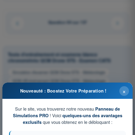
Question 94 sur 137
Tests d'entraînement et examens blancs
chronométrés QCM Drone STS - Examen CATS
Simulation d'examen QCM Drone STS - Météorologie
QCM d'Entraînement QCM Drone STS - Météorologie
×
Examen en PDF QCM Drone STS - Météorologie
Nouveauté : Boostez Votre Préparation !
Sur le site, vous trouverez notre nouveau
Panneau de
! Voici
Simulations PRO
quelques-uns des avantages
que vous obtenez en le débloquant :
exclusifs