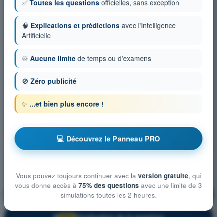
✅
Toutes les questions
officielles, sans exception
🧠
Explications et prédictions
avec l'Intelligence
Artificielle
♾️
Aucune limite
de temps ou d'examens
🚫
Zéro publicité
✨
...et bien plus encore !
💻 Découvrez le Panneau PRO
Vous pouvez toujours continuer avec la
version gratuite
, qui
vous donne accès à
75% des questions
avec une limite de 3
Météorologie
S'entraîner !
simulations toutes les 2 heures.
Explication de la question
🔒
PRO