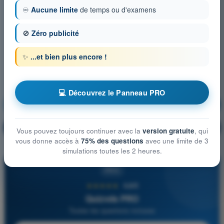
♾️
Aucune limite
de temps ou d'examens
🚫
Zéro publicité
✨
...et bien plus encore !
💻 Découvrez le Panneau PRO
Météorologie
S'entraîner !
Explication de la question
🔒
PRO
Vous pouvez toujours continuer avec la
version gratuite
, qui
vous donne accès à
75% des questions
avec une limite de 3
simulations toutes les 2 heures.
PRO
★★★★★
4,6/5
Quizvds PRO
Toutes les questions incluses