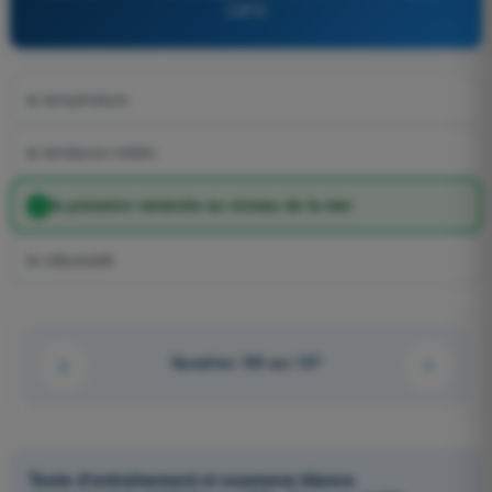
CATS
la température
la tendance météo
la pression ramenée au niveau de la mer
la nébulosité
Question 103 sur 137
Tests d'entraînement et examens blancs