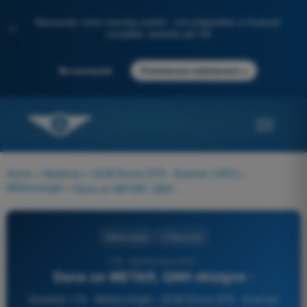
Découvrez notre nouveau portail : une préparation à l'examen
✨
complète, boostée par l'IA
→
Se connecter
Commencer maintenant
Home
>
Matières
>
QCM Drone STS - Examen CATS
>
Météorologie
>
Dans un METAR, QNH désigne :
Météorologie
4 Réponses
179 - QCM Drone STS -
Dans un METAR, QNH désigne :
Question 179 - Météorologie - QCM Drone STS - Examen