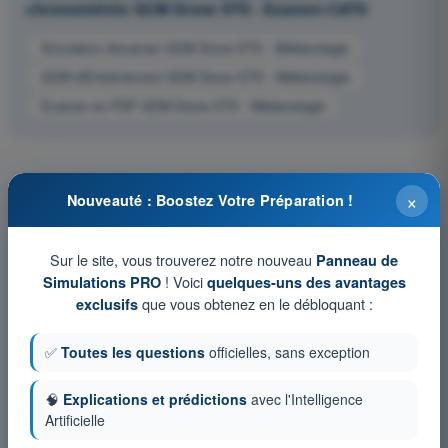
chronométrés QCM Drone STS - Examen CATS
Simulation d'examen QCM Drone STS - Météorologie
QCM d'Entraînement QCM Drone STS - Météorologie
Examen en PDF QCM Drone STS - Météorologie
×
Nouveauté : Boostez Votre Préparation !
Sur le site, vous trouverez notre nouveau
Panneau de
! Voici
Simulations PRO
quelques-uns des avantages
que vous obtenez en le débloquant :
exclusifs
✅
Toutes les questions
officielles, sans exception
🧠
Explications et prédictions
avec l'Intelligence
Artificielle