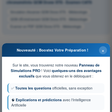
chronométrés QCM Drone STS - Examen CATS
Simulation d'examen QCM Drone STS - Météorologie
QCM d'Entraînement QCM Drone STS - Météorologie
Examen en PDF QCM Drone STS - Météorologie
×
Nouveauté : Boostez Votre Préparation !
Sur le site, vous trouverez notre nouveau
Panneau de
! Voici
Simulations PRO
quelques-uns des avantages
que vous obtenez en le débloquant :
exclusifs
✅
Toutes les questions
officielles, sans exception
🧠
Explications et prédictions
avec l'Intelligence
Artificielle