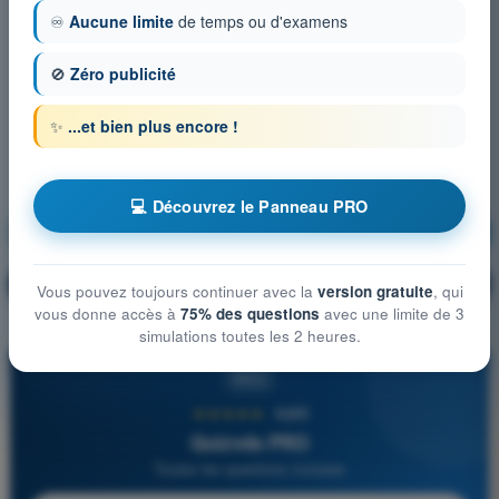
♾️
Aucune limite
de temps ou d'examens
🚫
Zéro publicité
✨
...et bien plus encore !
💻 Découvrez le Panneau PRO
Météorologie
S'entraîner !
Explication de la question
🔒
PRO
Vous pouvez toujours continuer avec la
version gratuite
, qui
vous donne accès à
75% des questions
avec une limite de 3
simulations toutes les 2 heures.
PRO
★★★★★
4,6/5
Quizvds PRO
Toutes les questions incluses