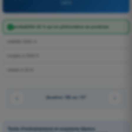
CATS
probabilité 30 % qu’un phénomène se produise
visibilité 3000 m
nuages à 3000 ft
rafales à 30 kt
Question 106 sur 137
Tests d'entraînement et examens blancs