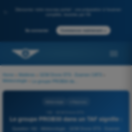
Découvrez notre nouveau portail : une préparation à l'examen
✨
complète, boostée par l'IA
→
Se connecter
Commencer maintenant
Home
>
Matières
>
QCM Drone STS - Examen CATS
>
Météorologie
>
Le groupe PROB30 dans un TAF signifie :
Météorologie
4 Réponses
182 - QCM Drone STS -
Le groupe PROB30 dans un TAF signifie :
Question 182 - Météorologie - QCM Drone STS - Examen