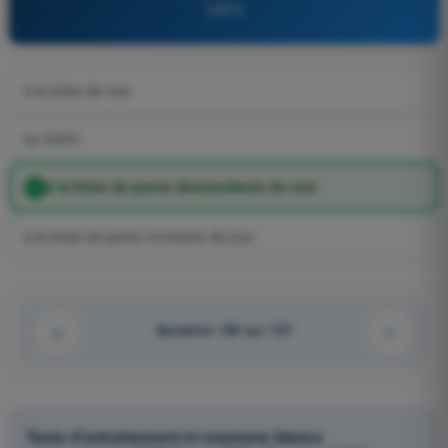
CATS
à la brise de mer
au foehn
à la brise de pente descendante de nuit
à la brise de pente montante de jour
Question 120 sur 137
Tests d'entraînement et examens blancs