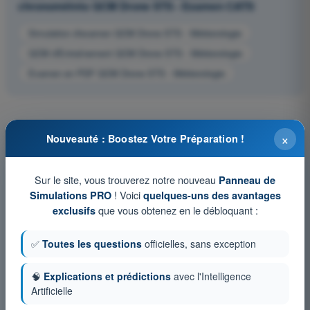
chronométrés QCM Drone STS - Examen CATS
Simulation d'examen QCM Drone STS - Météorologie
QCM d'Entraînement QCM Drone STS - Météorologie
Examen en PDF QCM Drone STS - Météorologie
×
Nouveauté : Boostez Votre Préparation !
Sur le site, vous trouverez notre nouveau
Panneau de
! Voici
Simulations PRO
quelques-uns des avantages
que vous obtenez en le débloquant :
exclusifs
✅
Toutes les questions
officielles, sans exception
🧠
Explications et prédictions
avec l'Intelligence
Artificielle