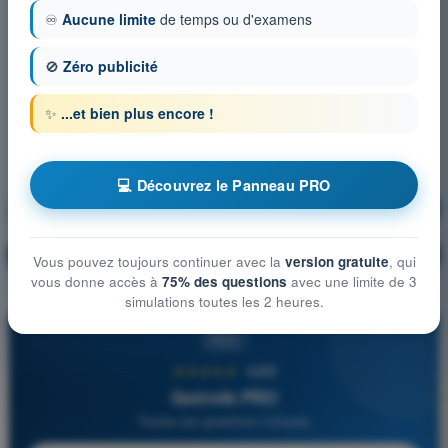
♾️
Aucune limite
de temps ou d'examens
🚫
Zéro publicité
✨
...et bien plus encore !
💻 Découvrez le Panneau PRO
Météorologie
S'entraîner !
Explication de la question
🔒
PRO
Vous pouvez toujours continuer avec la
version gratuite
, qui
vous donne accès à
75% des questions
avec une limite de 3
simulations toutes les 2 heures.
PRO
★★★★★
4,6/5
Quizvds PRO
Toutes les questions incluses