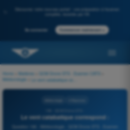
Découvrez notre nouveau portail : une préparation à l'examen
✨
complète, boostée par l'IA
→
Se connecter
Commencer maintenant
Home
>
Matières
>
QCM Drone STS - Examen CATS
>
Météorologie
>
Le vent catabatique correspond :
Météorologie
4 Réponses
196 - QCM Drone STS -
Le vent catabatique correspond :
Question 196 - Météorologie - QCM Drone STS - Examen