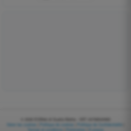
© 2026
EGWeb di Guatta Mattia - VAT: 04768540983
Gérer les cookies
|
Politique de cookies
|
Politique de Confidentialité
|
Termes et conditions
|
Partenaires
|
À propos