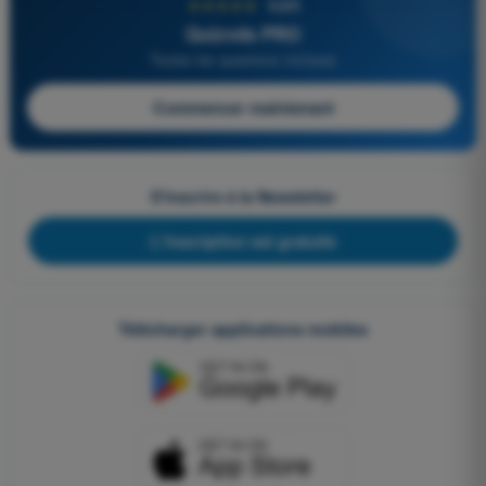
★★★★★
4,6/5
Quizvds PRO
Toutes les questions incluses
Commencer maintenant
S'inscrire à la Newsletter
L'inscription est gratuite
Télécharger applications mobiles