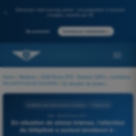
Découvrez notre nouveau portail : une préparation à l'examen
✨
complète, boostée par l'IA
→
Se connecter
Commencer maintenant
Home
>
Matières
>
QCM Drone STS - Examen CATS
>
Limitations
des performances humaines
>
En situation de stress intense, l'attention du télépilote a surtout tendance à :
Limitations des performances humaines
4 Réponses
204 - QCM Drone STS -
En situation de stress intense, l'attention
du télépilote a surtout tendance à :