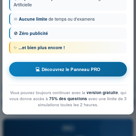
Artificielle
♾️
Aucune limite
de temps ou d'examens
🚫
Zéro publicité
✨
...et bien plus encore !
💻 Découvrez le Panneau PRO
Limitations des performances humaines
Vous pouvez toujours continuer avec la
version gratuite
, qui
vous donne accès à
75% des questions
avec une limite de 3
S'entraîner !
Explication de la question
🔒
PRO
simulations toutes les 2 heures.
PRO