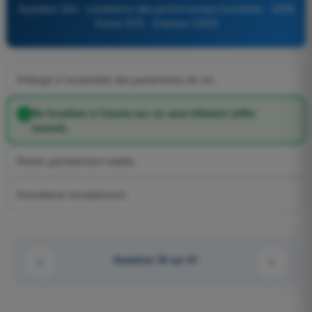
Question 204 - Limitations des performances humaines - QCM
Drone STS - Examen CATS
S'élargir à l'ensemble des paramètres de vol.
Se focaliser à l'excès sur un seul élément (effet
tunnel).
Rester parfaitement stable.
S'améliorer durablement.
Question 34 sur 61