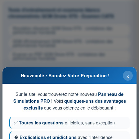
Tests d'entraînement et examens blancs
chronométrés QCM Drone STS - Examen CATS
Simulation d'examen QCM Drone STS - Limitations des
performances humaines
QCM d'Entraînement QCM Drone STS - Limitations des
performances humaines
Examen en PDF QCM Drone STS - Limitations des
performances humaines
×
Nouveauté : Boostez Votre Préparation !
Sur le site, vous trouverez notre nouveau
Panneau de
! Voici
Simulations PRO
quelques-uns des avantages
que vous obtenez en le débloquant :
exclusifs
✅
Toutes les questions
officielles, sans exception
🧠
Explications et prédictions
avec l'Intelligence