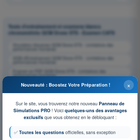
Tests d'entraînement et examens blancs
chronométrés QCM Drone STS - Examen CATS
Simulation d'examen QCM Drone STS - Limitations des
performances humaines
QCM d'Entraînement QCM Drone STS - Limitations des
performances humaines
Examen en PDF QCM Drone STS - Limitations des
performances humaines
×
Nouveauté : Boostez Votre Préparation !
Sur le site, vous trouverez notre nouveau
Panneau de
! Voici
Simulations PRO
quelques-uns des avantages
que vous obtenez en le débloquant :
exclusifs
✅
Toutes les questions
officielles, sans exception