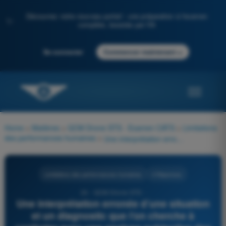
Découvrez notre nouveau portail : une préparation à l'examen
✨
complète, boostée par l'IA
→
Se connecter
Commencer maintenant
Home
>
Matières
>
QCM Drone STS - Examen CATS
>
Limitations
des performances humaines
>
Une interprétation erronée d’une situation et un diagnostic que l’on cherche à conforter avec une analyse subjective des éléments extérieurs constituent une erreur. Laquelle ?
Limitations des performances humaines
4 Réponses
24 - QCM Drone STS -
Une interprétation erronée d’une situation
et un diagnostic que l’on cherche à