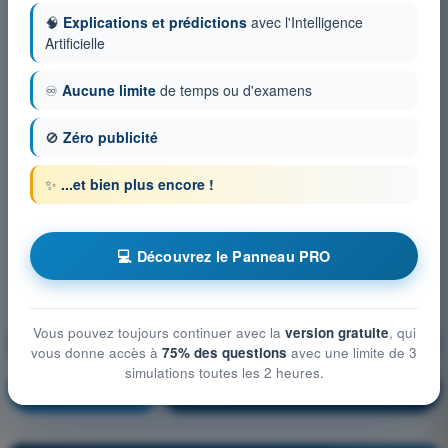
🧠
Explications et prédictions
avec l'Intelligence
Artificielle
♾️
Aucune limite
de temps ou d'examens
🚫
Zéro publicité
✨
...et bien plus encore !
💻 Découvrez le Panneau PRO
Vous pouvez toujours continuer avec la
version gratuite
, qui
Limitations des performances humaines
vous donne accès à
75% des questions
avec une limite de 3
simulations toutes les 2 heures.
S'entraîner !
Explication de la question
🔒
PRO