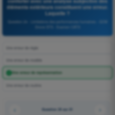
conforter avec une analyse subjective des
éléments extérieurs constituent une erreur.
Laquelle ?
Question 24 - Limitations des performances humaines - QCM
Drone STS - Examen CATS
Une erreur de règle
Une erreur de modèle
Une erreur de représentation
Une erreur de routine
Question 24 sur 61