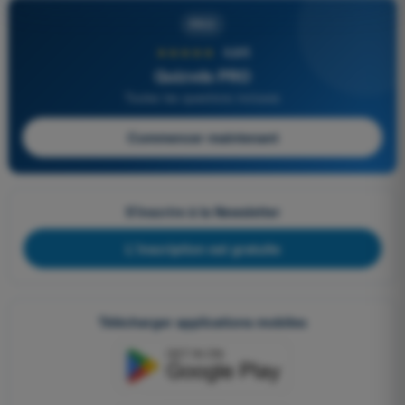
PRO
★★★★★
4,6/5
Quizvds PRO
Toutes les questions incluses
Commencer maintenant
S'inscrire à la Newsletter
L'inscription est gratuite
Télécharger applications mobiles