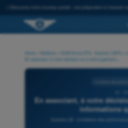
✨
Découvrez notre nouveau portail : une préparation à l'examen c
Home
>
Matières
>
QCM Drone STS - Examen CATS
>
L
En associant, à votre décision ou à votre jugement, plusieurs informations que vous recoupez :
Limitations des perfo
26 - Q
En associant, à votre décisi
informations q
Question 26 - Limitations des perform