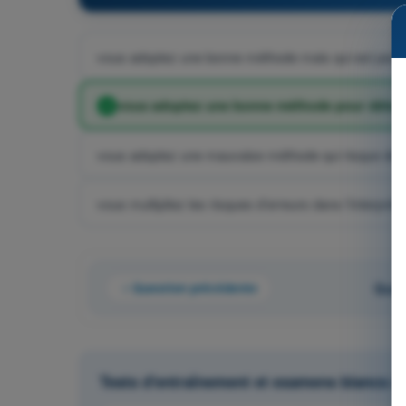
vous adoptez une bonne méthode mais qui est peu uti
vous adoptez une bonne méthode pour détecte
vous adoptez une mauvaise méthode qui risque de v
vous multipliez les risques d’erreurs dans l’interprét
Question précédente
Ques
Tests d'entraînement et examens blancs