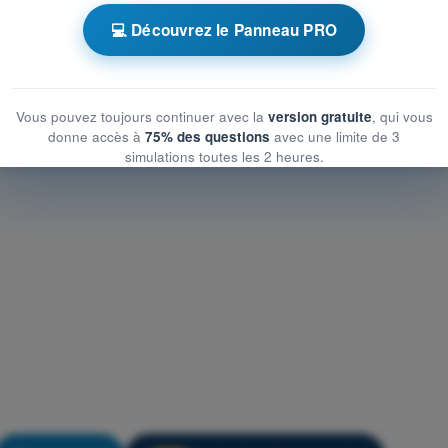
s performances humaines
💻 Découvrez le Panneau PRO
s performances humaines
formances humaines
Vous pouvez toujours continuer avec la
version gratuite
, qui vous
donne accès à
75% des questions
avec une limite de 3
simulations toutes les 2 heures.