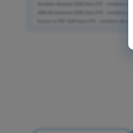
Simulation d'examen QCM Drone STS - Limitations de
QCM d'Entraînement QCM Drone STS - Limitations de
Examen en PDF QCM Drone STS - Limitations des per