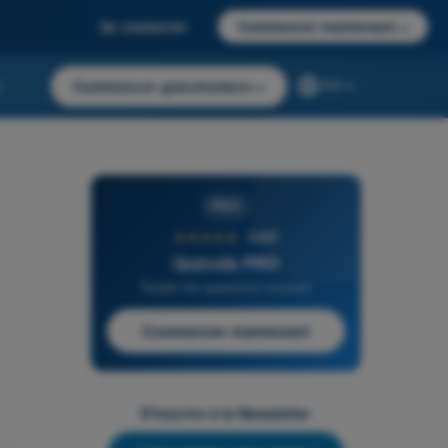
Se connecter
Commencer maintenant
→
r
Commencer gratuitement
→
FR
PRO
★★★★★
4,6/5
Quizvds PRO
Toutes les questions incluses
Commencer maintenant
S'inscrire à la Newsletter