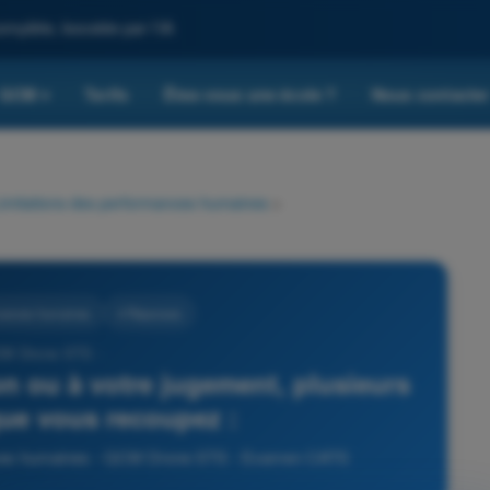
omplète, boostée par l'IA
QCM
Tarifs
Êtes-vous une école ?
Nous contacte
▾
imitations des performances humaines
>
rmances humaines
4 Réponses
CM Drone STS -
on ou à votre jugement, plusieurs
ue vous recoupez :
ances humaines - QCM Drone STS - Examen CATS