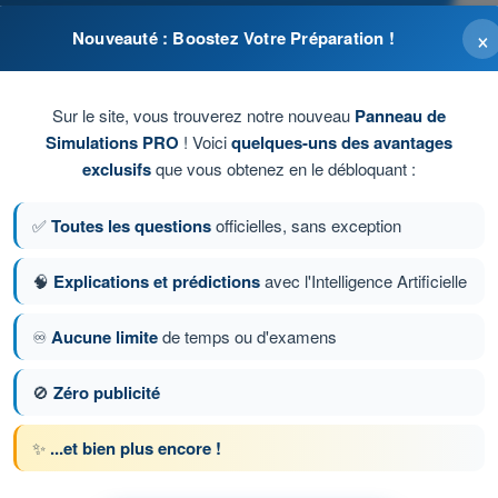
×
Nouveauté : Boostez Votre Préparation !
lisée car trop longue
Sur le site, vous trouverez notre nouveau
Panneau de
r d’éventuelles erreurs
Simulations PRO
! Voici
quelques-uns des avantages
exclusifs
que vous obtenez en le débloquant :
ous faire commettre des erreurs
✅
Toutes les questions
officielles, sans exception
ation des informations
🧠
Explications et prédictions
avec l'Intelligence Artificielle
♾️
Aucune limite
de temps ou d'examens
tion 26 sur 61
Question suivante
🚫
Zéro publicité
✨
...et bien plus encore !
 chronométrés QCM Drone STS - Examen CATS