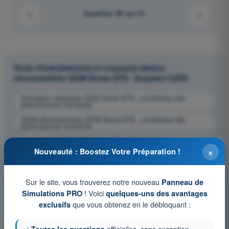
Question 28 sur 61
Tests d'entraînement et examens blancs
chronométrés QCM Drone STS - Examen CATS
Simulation d'examen QCM Drone STS - Limitations des
performances humaines
QCM d'Entraînement QCM Drone STS - Limitations des
performances humaines
Examen en PDF QCM Drone STS - Limitations des
performances humaines
×
Nouveauté : Boostez Votre Préparation !
Sur le site, vous trouverez notre nouveau
Panneau de
! Voici
Simulations PRO
quelques-uns des avantages
que vous obtenez en le débloquant :
exclusifs