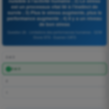
nuisible à l’activité humaine ; 2) Le stress
est un processus vital lié à l’instinct de
survie ; 3) Plus le stress augmente, plus la
performance augmente ; 4) Il y a un niveau
de bon stress
Question 28 - Limitations des performances humaines - QCM
Drone STS - Examen CATS
2 et 3
2 et 4
2
1