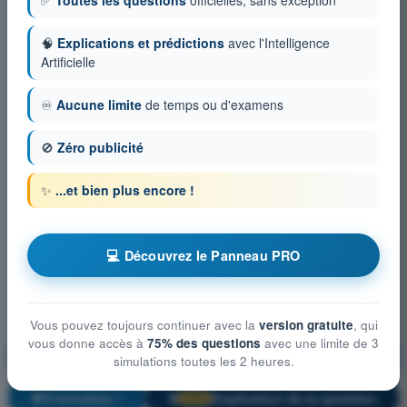
✅
Toutes les questions
officielles, sans exception
🧠
Explications et prédictions
avec l'Intelligence
Artificielle
♾️
Aucune limite
de temps ou d'examens
🚫
Zéro publicité
✨
...et bien plus encore !
💻 Découvrez le Panneau PRO
Vous pouvez toujours continuer avec la
version gratuite
, qui
vous donne accès à
75% des questions
avec une limite de 3
Limitations des performances humaines
simulations toutes les 2 heures.
S'entraîner !
Explication de la question
🔒
PRO