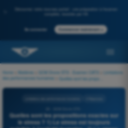
Découvrez notre nouveau portail : une préparation à l'examen
✨
complète, boostée par l'IA
→
Se connecter
Commencer maintenant
Home
>
Matières
>
QCM Drone STS - Examen CATS
>
Limitations
des performances humaines
>
Quelles sont les propositions exactes sur le stress ? 1) Le stress est toujours nuisible à l’activité humaine ; 2) Le stress est un processus vital lié à l’instinct de survie ; 3) Plus le stress augmente, plus la performance augmente ; 4) Il y a un niveau de bon stress
Limitations des performances humaines
4 Réponses
28 - QCM Drone STS -
Quelles sont les propositions exactes sur
le stress ? 1) Le stress est toujours