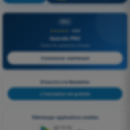
PRO
★★★★★
4,6/5
Quizvds PRO
Toutes les questions incluses
Commencer maintenant
S'inscrire à la Newsletter
L'inscription est gratuite
Télécharger applications mobiles