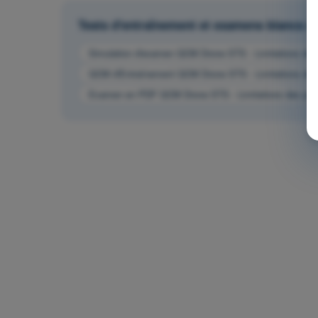
Tests d'entraînement et examens blancs
Simulation d'examen QCM Drone STS - Limitations de
QCM d'Entraînement QCM Drone STS - Limitations de
Examen en PDF QCM Drone STS - Limitations des per