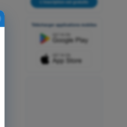
L'inscription est gratuite
Télécharger applications mobiles