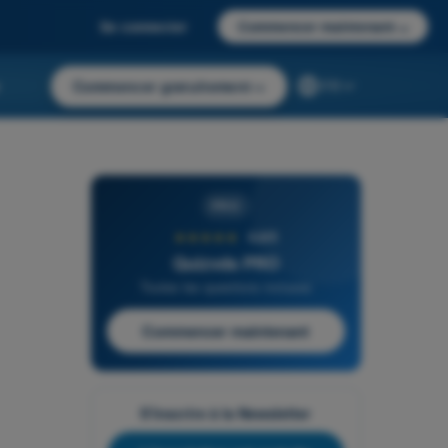
Se connecter
Commencer maintenant
→
r
Commencer gratuitement
→
FR
PRO
★★★★★
4,6/5
Quizvds PRO
Toutes les questions incluses
Commencer maintenant
S'inscrire à la Newsletter