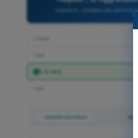
Question 9 - Limitations des perform
1, 2 et 3
1 et 2
1, 2, 3 et 4
1 et 3
Question précédente
Ques