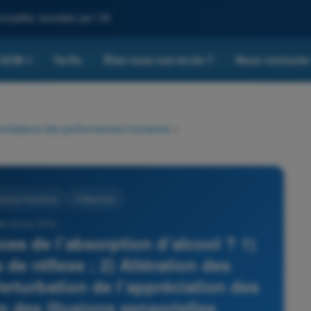
omplète, boostée par l'IA
QCM
Tarifs
Êtes-vous une école ?
Nous contacte
▾
imitations des performances humaines
>
rmances humaines
4 Réponses
M Drone STS -
es de l’absorption d’alcool ? 1)
e réflexe ; 2) Altération des
erturbation de l’appréciation des
n des illusions sensorielles