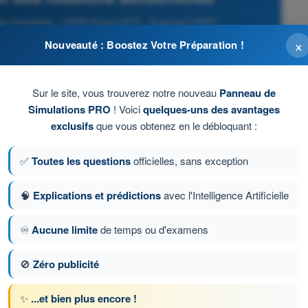
ances humaines - QCM Drone STS - Examen CATS
×
Nouveauté : Boostez Votre Préparation !
Sur le site, vous trouverez notre nouveau
Panneau de
Simulations PRO
! Voici
quelques-uns des avantages
exclusifs
que vous obtenez en le débloquant :
✅
Toutes les questions
officielles, sans exception
🧠
Explications et prédictions
avec l'Intelligence Artificielle
♾️
Aucune limite
de temps ou d'examens
tion 9 sur 61
Question suivante
🚫
Zéro publicité
✨
...et bien plus encore !