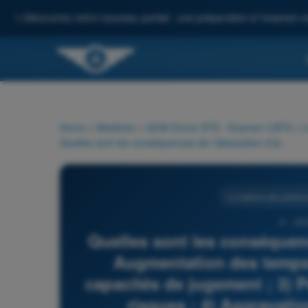
✨
Découvrez notre nouveau portail : une préparation à l'examen c
Home
>
Matières
>
QCM Drone STS - Examen CATS
>
L
Quelles sont les conséquences de l’absorption d’alcool ? 1) Augmentation des temps de réflexe ; 2) Altération des capacités de jugement ; 3) Perturbation de l’appréciation des risques ; 4) Aggravation des illusions sensorielles
Limitations des perfo
9 - QC
Quelles sont les conséquenc
Augmentation des temps d
capacités de jugement ; 3) P
risques ; 4) Aggravatio