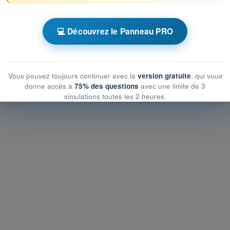
 chronométrés QCM Drone STS - Examen CATS
💻 Découvrez le Panneau PRO
s performances humaines
s performances humaines
formances humaines
Vous pouvez toujours continuer avec la
version gratuite
, qui vous
donne accès à
75% des questions
avec une limite de 3
simulations toutes les 2 heures.