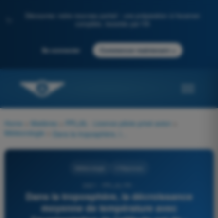
Découvrez notre nouveau portail : une préparation à l'examen
✨
complète, boostée par l'IA
→
Se connecter
Commencer maintenant
Home
>
Matières
>
PPL(A) - Licence pilote privé avion
>
Météorologie
>
Dans la troposphère, la décroissance moyenne de température avec l'augmentation de l'altitude est de :
Météorologie
4 Réponses
2421 - PPL(A) FR -
Dans la troposphère, la décroissance
moyenne de température avec