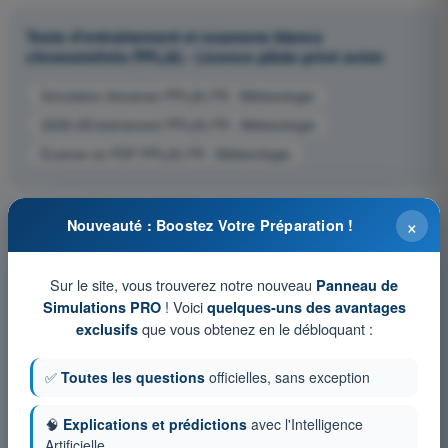
Tests d'entraînement et examens blancs
chronométrés PPL(A) - Licence pilote privé avion
Simulation d'examen PPL(A) FR - Météorologie
QCM d'Entraînement PPL(A) FR - Météorologie
Examen en PDF PPL(A) FR - Météorologie
×
Nouveauté : Boostez Votre Préparation !
Sur le site, vous trouverez notre nouveau
Panneau de
! Voici
Simulations PRO
quelques-uns des avantages
que vous obtenez en le débloquant :
exclusifs
✅
Toutes les questions
officielles, sans exception
🧠
Explications et prédictions
avec l'Intelligence
Artificielle