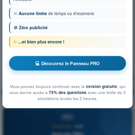
♾️
Aucune limite
de temps ou d'examens
🚫
Zéro publicité
✨
...et bien plus encore !
💻 Découvrez le Panneau PRO
Météorologie
S'entraîner !
Vous pouvez toujours continuer avec la
version gratuite
, qui
Explication de la question
🔒
PRO
vous donne accès à
75% des questions
avec une limite de 3
simulations toutes les 2 heures.
PRO
★★★★★
4,6/5
Quizvds PRO