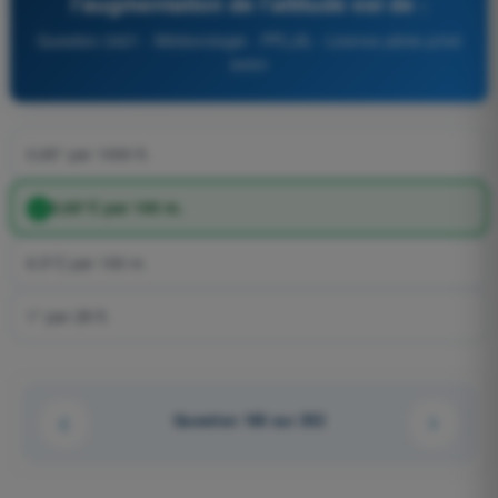
l'augmentation de l'altitude est de :
Question 2421 - Météorologie - PPL(A) - Licence pilote privé
avion
0,65° par 1000 ft.
0,65°C par 100 m.
6.5°C par 100 m.
1° par 28 ft.
Question 160 sur 352