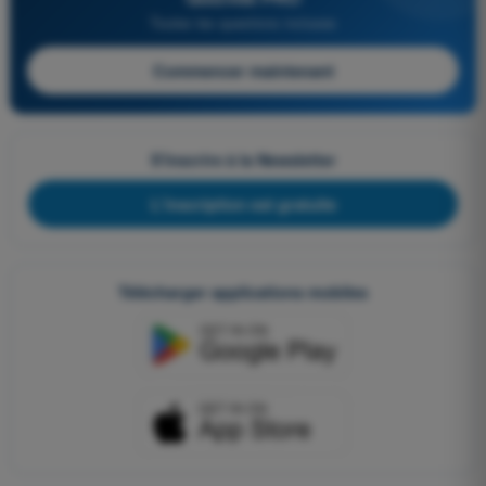
Toutes les questions incluses
Commencer maintenant
S'inscrire à la Newsletter
L'inscription est gratuite
Télécharger applications mobiles