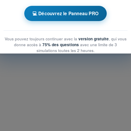
ronométrés PPL(A) - Licence pilote privé avion
💻 Découvrez le Panneau PRO
 d'Entraînement PPL(A) FR - Météorologie
Vous pouvez toujours continuer avec la
version gratuite
, qui vous
donne accès à
75% des questions
avec une limite de 3
simulations toutes les 2 heures.