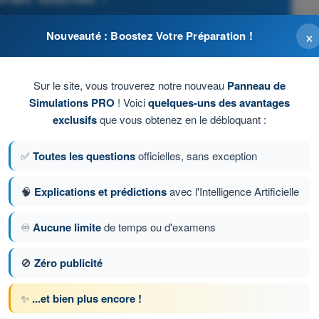
- PPL(A) - Licence pilote privé avion
×
Nouveauté : Boostez Votre Préparation !
Sur le site, vous trouverez notre nouveau
Panneau de
Simulations PRO
! Voici
quelques-uns des avantages
exclusifs
que vous obtenez en le débloquant :
illard.
✅
Toutes les questions
officielles, sans exception
🧠
Explications et prédictions
avec l'Intelligence Artificielle
♾️
Aucune limite
de temps ou d'examens
🚫
Zéro publicité
ion 183 sur 352
Question suivante
✨
...et bien plus encore !