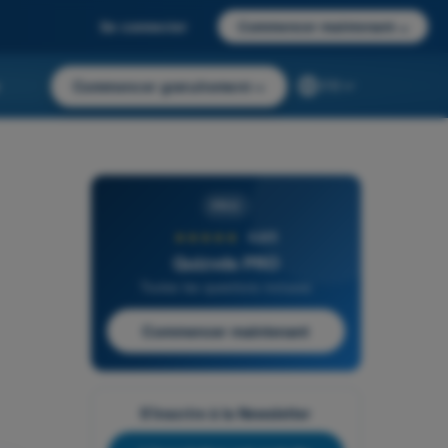
Se connecter
Commencer maintenant
→
r
Commencer gratuitement
→
FR
PRO
★★★★★
4,6/5
Quizvds PRO
Toutes les questions incluses
Commencer maintenant
S'inscrire à la Newsletter