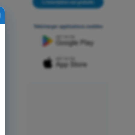
L'inscription est gratuite
Télécharger applications mobiles