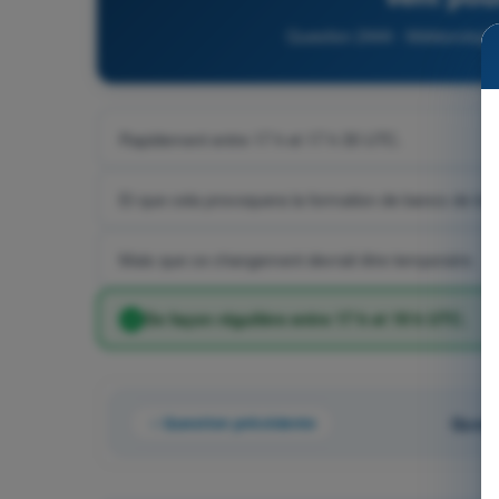
Question 2444 - Météorologie 
Rapidement entre 17 h et 17 h 30 UTC.
Et que cela provoquera la formation de bancs de brou
Mais que ce changement devrait être temporaire.
De façon régulière entre 17 h et 19 h UTC.
Question précédente
Quest