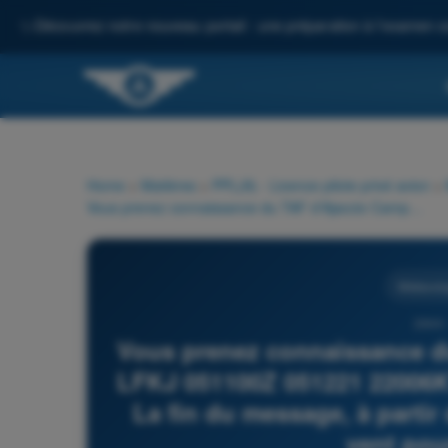
✨
Découvrez notre nouveau portail : une préparation à l'examen c
Home
>
Matières
>
PPL(A) - Licence pilote privé avion
>
Vous prenez connaissance du TAF d'Ajaccio Campo dell'Oro : LFKJ 051100Z 051221 22006KT CAVOK BECMG 1719 06006KT= La fin du message, à partir du code BECMG, indique que le vent pourrait tourner :
Météorolo
2444 
Vous prenez connaissance du
LFKJ 051100Z 051221 2200
La fin du message, à parti
vent pour