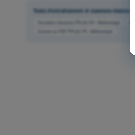
Tests d'entraînement et examens blancs ch
Simulation d'examen PPL(A) FR - Météorologie
QCM
Examen en PDF PPL(A) FR - Météorologie