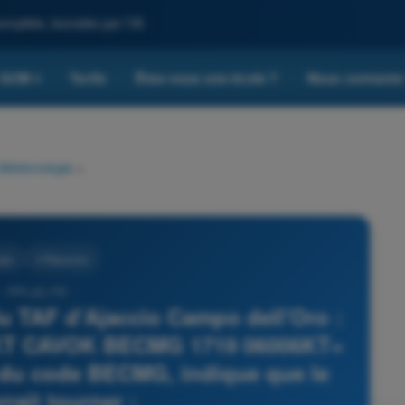
omplète, boostée par l'IA
QCM
Tarifs
Êtes-vous une école ?
Nous contacte
▾
Météorologie
>
gie
4 Réponses
- PPL(A) FR -
 TAF d'Ajaccio Campo dell'Oro :
6KT CAVOK BECMG 1719 06006KT=
r du code BECMG, indique que le
rait tourner :