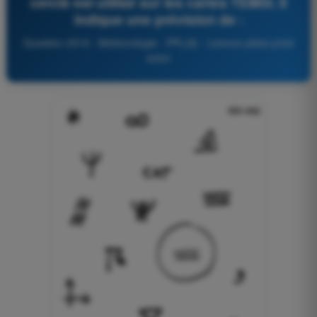
cercle est utilisé sur les cartes TEMSI. Il
indique une prévision de :
Question 2519 - Météorologie - PPL(A) - Licence pilote privé
avion