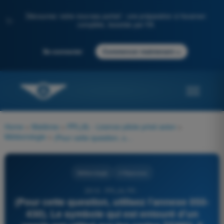
Découvrez notre nouveau portail : une préparation à l'examen
✨
complète, boostée par l'IA
→
Se connecter
Commencer maintenant
Home
>
Matières
>
PPL(A) - Licence pilote privé avion
>
Météorologie
>
(Pour cette question, utilisez l'annexe 050-430). Le symbole qui est entouré d'un cercle est utilisé sur les cartes TEMSI. Il indique une prévision de :
Météorologie
4 Réponses
2519 - PPL(A) FR -
(Pour cette question, utilisez l'annexe 050-
430). Le symbole qui est entouré d'un