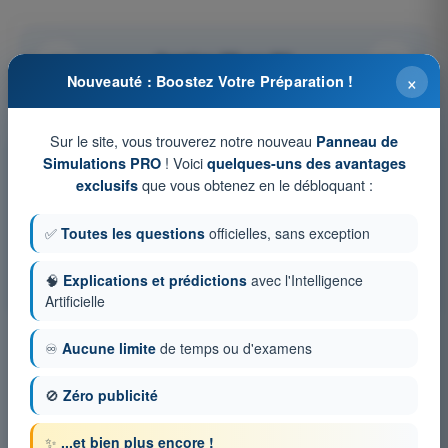
Question 258 sur 352
×
Nouveauté : Boostez Votre Préparation !
Sur le site, vous trouverez notre nouveau
Panneau de
! Voici
Simulations PRO
quelques-uns des avantages
Tests d'entraînement et examens blancs
que vous obtenez en le débloquant :
exclusifs
chronométrés PPL(A) - Licence pilote privé avion
Simulation d'examen PPL(A) FR - Météorologie
✅
Toutes les questions
officielles, sans exception
QCM d'Entraînement PPL(A) FR - Météorologie
🧠
Explications et prédictions
avec l'Intelligence
Examen en PDF PPL(A) FR - Météorologie
Artificielle
♾️
Aucune limite
de temps ou d'examens
🚫
Zéro publicité
✨
...et bien plus encore !