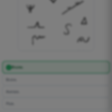
Brume.
Bruine.
Averses.
Pluie.