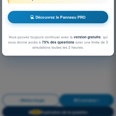
💻 Découvrez le Panneau PRO
Vous pouvez toujours continuer avec la
version gratuite
, qui
vous donne accès à
75% des questions
avec une limite de 3
simulations toutes les 2 heures.
Météorologie
S'entraîner !
Explication de la question
🔒
PRO