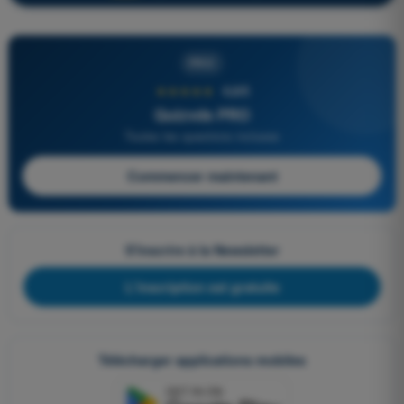
PRO
★★★★★
4,6/5
Quizvds PRO
Toutes les questions incluses
Commencer maintenant
S'inscrire à la Newsletter
L'inscription est gratuite
Télécharger applications mobiles