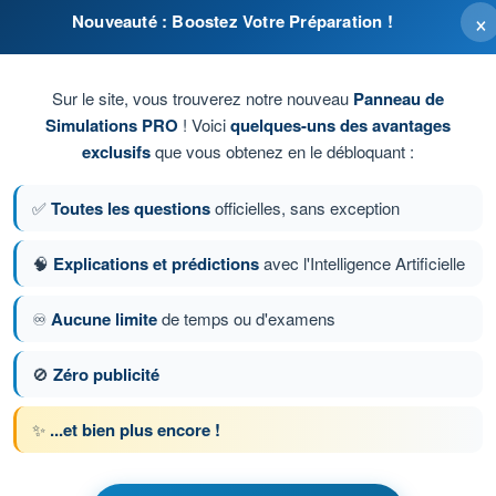
×
Nouveauté : Boostez Votre Préparation !
ions.
Sur le site, vous trouverez notre nouveau
Panneau de
Simulations PRO
! Voici
quelques-uns des avantages
exclusifs
que vous obtenez en le débloquant :
ions.
✅
Toutes les questions
officielles, sans exception
🧠
Explications et prédictions
avec l'Intelligence Artificielle
♾️
Aucune limite
de temps ou d'examens
ion 267 sur 352
Question suivante
🚫
Zéro publicité
✨
...et bien plus encore !
ronométrés PPL(A) - Licence pilote privé avion