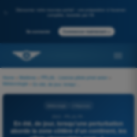
Découvrez notre nouveau portail : une préparation à l'examen
✨
complète, boostée par l'IA
→
Se connecter
Commencer maintenant
Home
>
Matières
>
PPL(A) - Licence pilote privé avion
>
Météorologie
>
En été, de jour, lorsqu'une perturbation aborde la zone côtière d'un continent, les effets observables sont : 1 - déclenchement de l'instabilité orageuse dans le secteur chaud 2 - précipitations sous forme de bruine accrue 3 - dissipation des brouillards dans le secteur chaud 4 - atténuation de l'instabilité de la traîne
Météorologie
4 Réponses
2543 - PPL(A) FR -
En été, de jour, lorsqu'une perturbation
aborde la zone côtière d'un continent, les