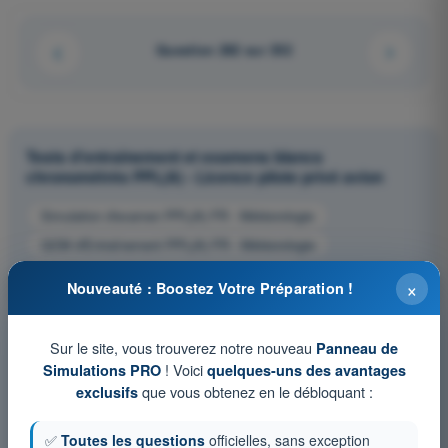
Question 282 sur 352
Tests d'entraînement et examens blancs
chronométrés PPL(A) - Licence pilote privé avion
Simulation d'examen PPL(A) FR - Météorologie
QCM d'Entraînement PPL(A) FR - Météorologie
Examen en PDF PPL(A) FR - Météorologie
×
Nouveauté : Boostez Votre Préparation !
Sur le site, vous trouverez notre nouveau
Panneau de
! Voici
Simulations PRO
quelques-uns des avantages
que vous obtenez en le débloquant :
exclusifs
✅
Toutes les questions
officielles, sans exception