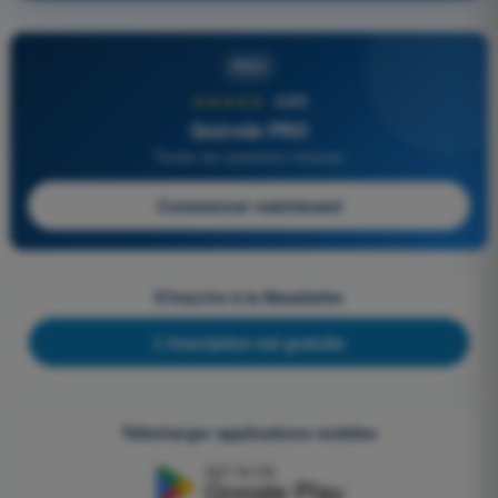
PRO
★★★★★
4,6/5
Quizvds PRO
Toutes les questions incluses
Commencer maintenant
S'inscrire à la Newsletter
L'inscription est gratuite
Télécharger applications mobiles