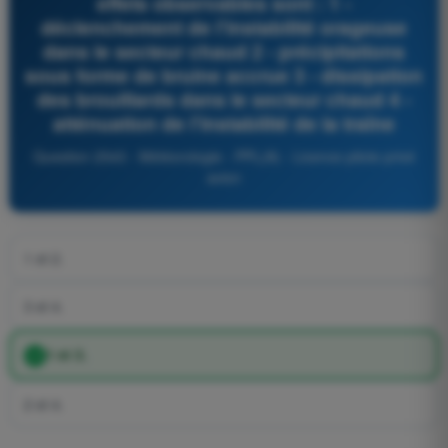
effets observables sont : 1 -
déclenchement de l'instabilité orageuse
dans le secteur chaud 2 - précipitations
sous forme de bruine accrue 3 - dissipation
des brouillards dans le secteur chaud 4 -
atténuation de l'instabilité de la traîne
Question 2543 - Météorologie - PPL(A) - Licence pilote privé
avion
1 et 2.
3 et 4.
1 et 3.
2 et 4.