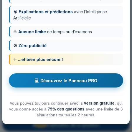
🧠
Explications et prédictions
avec l'Intelligence
Artificielle
♾️
Aucune limite
de temps ou d'examens
🚫
Zéro publicité
✨
...et bien plus encore !
💻 Découvrez le Panneau PRO
Vous pouvez toujours continuer avec la
version gratuite
, qui
vous donne accès à
75% des questions
avec une limite de 3
Météorologie
S'entraîner !
simulations toutes les 2 heures.
Explication de la question
🔒
PRO