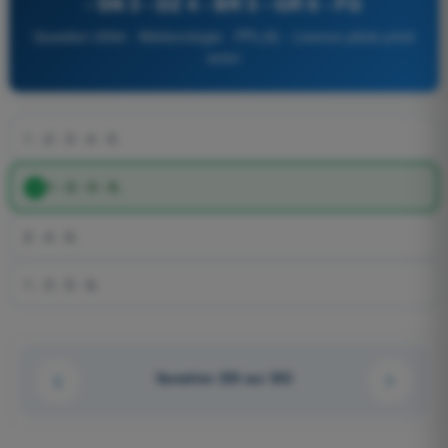
- SN 3 - DZ 4 - BR 5 - GR 6 - FG
Question 2594 - Météorologie - PPL(A) - Licence pilote privé
avion
1 - 2 - 3 - 4 - 5.
1 - 2 - 3 - 5.
2 - 4 - 6.
1 - 3 - 5 - 6.
Question 333 sur 352