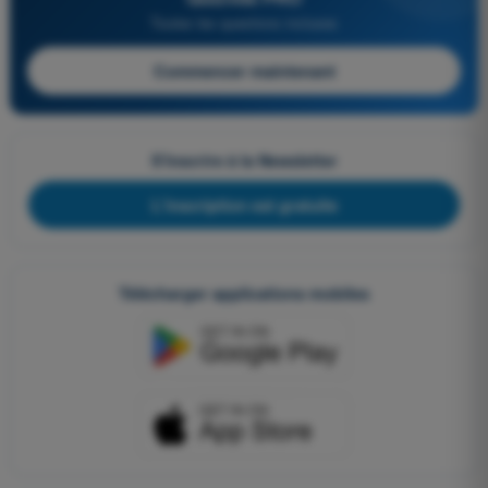
Toutes les questions incluses
Commencer maintenant
S'inscrire à la Newsletter
L'inscription est gratuite
Télécharger applications mobiles