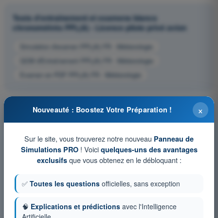
Tests d'entraînement et examens blancs
chronométrés PPL(A) - Licence pilote privé avion
Simulation d'examen PPL(A) FR - Météorologie
QCM d'Entraînement PPL(A) FR - Météorologie
Examen en PDF PPL(A) FR - Météorologie
×
Nouveauté : Boostez Votre Préparation !
Sur le site, vous trouverez notre nouveau
Panneau de
! Voici
Simulations PRO
quelques-uns des avantages
que vous obtenez en le débloquant :
exclusifs
✅
Toutes les questions
officielles, sans exception
🧠
Explications et prédictions
avec l'Intelligence
Artificielle