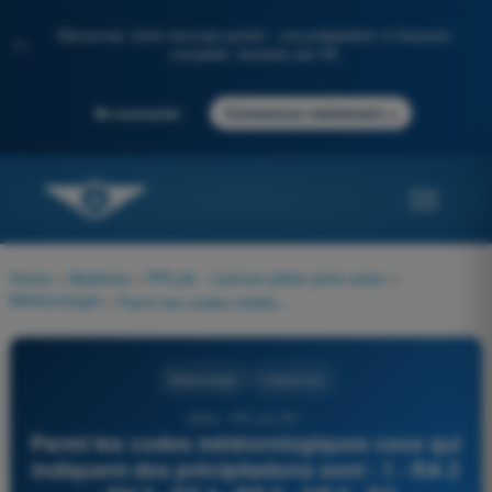
Découvrez notre nouveau portail : une préparation à l'examen
✨
complète, boostée par l'IA
→
Se connecter
Commencer maintenant
Home
>
Matières
>
PPL(A) - Licence pilote privé avion
>
Météorologie
>
Parmi les codes météorologiques ceux qui indiquent des précipitations sont : 1 - RA 2 - SN 3 - DZ 4 - BR 5 - GR 6 - FG
Météorologie
4 Réponses
2594 - PPL(A) FR -
Parmi les codes météorologiques ceux qui
indiquent des précipitations sont : 1 - RA 2