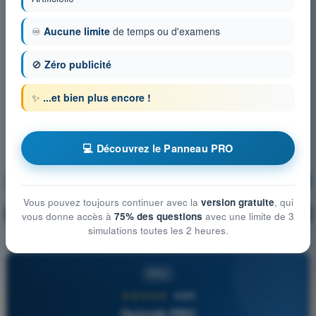
♾️
Aucune limite
de temps ou d'examens
🚫
Zéro publicité
✨
...et bien plus encore !
💻 Découvrez le Panneau PRO
Météorologie
S'entraîner !
Vous pouvez toujours continuer avec la
version gratuite
, qui
Explication de la question
🔒
PRO
vous donne accès à
75% des questions
avec une limite de 3
simulations toutes les 2 heures.
PRO
★★★★★
4,6/5
Quizvds PRO