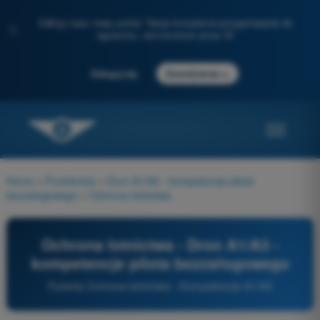
Odkryj nasz nowy portal: Twoje kompletne przygotowanie do
✨
egzaminu, wzmocnione przez AI
→
Zaloguj się
Zacznij teraz
Home
>
Przedmioty
>
Dron A1/A3 - kompetencje pilota
bezzałogowego
>
Ochrona lotnictwa
Ochrona lotnictwa - Dron A1/A3 -
kompetencje pilota bezzałogowego
Pytania Ochrona lotnictwa - Kompetencje A1/A3