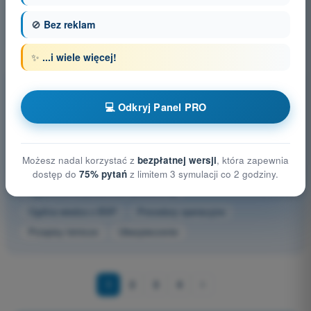
Zasada najmniejszych uprawnień (least privilege) oznacza:
🚫
Bez reklam
4
Odpowiedzi
✨
...i wiele więcej!
Inne przedmioty egzaminacyjne Dron A1/A3 -
kompetencje pilota bezzałogowego
💻 Odkryj Panel PRO
Bezpieczeństwo lotów
Możliwości i ograniczenia człowieka
Możesz nadal korzystać z
bezpłatnej wersji
, która zapewnia
Ochrona prywatności i danych osobowych
dostęp do
75% pytań
z limitem 3 symulacji co 2 godziny.
Ograniczenia przestrzeni powietrznej
Ogólna wiedza o BSP
Procedury operacyjne
Przepisy lotnicze
Ubezpieczenie
1
2
3
4