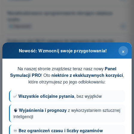
Niezaktualizowane oprogramowanie sterujące zwiększa
ryzyko:
4
Odpowiedzi
Publiczna sieć Wi-Fi używana do logowania się do konta
powiązanego z dronem (BSP) może stanowić:
×
Nowość: Wzmocnij swoje przygotowania!
4
Odpowiedzi
Na naszej stronie znajdziesz teraz nasz nowy
Panel
Nieaktualna baza danych stref geograficznych dla BSP może:
! Oto
,
Symulacji PRO
niektóre z ekskluzywnych korzyści
4
Odpowiedzi
które otrzymujesz po jego odblokowaniu:
Książki lotów (dzienniki lotów) mogą zawierać:
✅
Wszystkie oficjalne pytania
, bez wyjątków
4
Odpowiedzi
🧠
Wyjaśnienia i prognozy
z wykorzystaniem sztucznej
Aktualizacja oprogramowania układowego (firmware) drona
inteligencji
umożliwia w szczególności:
4
Odpowiedzi
♾️
Bez ograniczeń czasu i liczby egzaminów