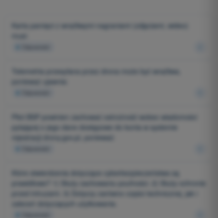
Karta pamięci z wrażliwymi nagraniami (zdjęciami, wideo)
musi:
4
Odpowiedzi
Telemetria przesyłana przez drona może być wrażliwa,
ponieważ ujawnia:
4
Odpowiedzi
Pilot BSP powinien zachować ostrożność wobec wiadomości
pytającej o jego dane dostępowe do konta w systemie
rejestracji drony.gov.pl, ponieważ:
4
Odpowiedzi
Które stwierdzenia dotyczące cyberbezpieczeństwa są
prawidłowe? 1) Służy zachowaniu poufności. 2) Służy ochronie
przed intruzami. 3) Dotyczy zarówno części technicznej, jak i
zaleceń dotyczących użytkowania.
4
Odpowiedzi