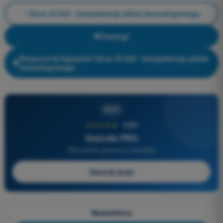
Dron A1/A3 - kompetencje pilota bezzałogowego
Trening!
Rozpocznij Egzamin! Dron A1/A3 - kompetencje pilota
bezzałogowego
PRO
★★★★★
4,6/5
Quizvds PRO
Wszystkie pytania w zestawie
Zacznij teraz
Newslettera