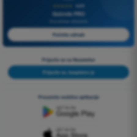
★★★★★
4,6/5
Quizvds PRO
Sva pitanja uključena
Počnite odmah
Prijavite se na Newsletter
Prijavite se, besplatno je
Preuzmite mobilne aplikacije