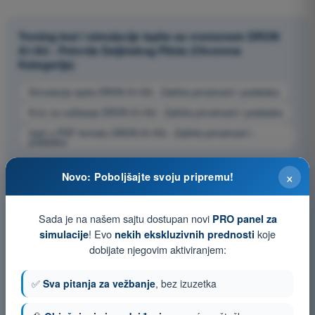
Trening test i simulacije ispita sa vremenom DRON
A1/A3 - Potvrda Daljinskog Pilota (Otvorena
Kategorija)
Simulacija ispita DRON A1/A3 - Zaštita privatnosti i podataka
Kviz za vežbanje DRON A1/A3 - Zaštita privatnosti i podataka
Ispit u PDF formatu DRON A1/A3 - Zaštita privatnosti i
podataka
×
Novo: Poboljšajte svoju pripremu!
Sada je na našem sajtu dostupan novi
PRO panel za
! Evo
koje
simulacije
nekih ekskluzivnih prednosti
dobijate njegovim aktiviranjem:
✅
Sva pitanja za vežbanje
, bez izuzetka