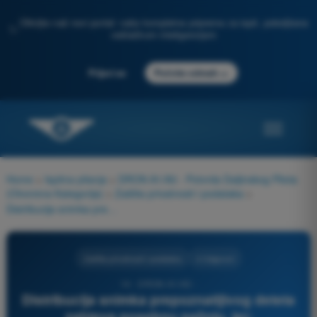
Otkrijte naš novi portal: vaša kompletna priprema za ispit, poboljšana
✨
veštačkom inteligencijom
→
Prijavi se
Počnite odmah
Home
>
Ispitna pitanja
>
DRON A1/A3 - Potvrda Daljinskog Pilota
(Otvorena Kategorija)
>
Zaštita privatnosti i podataka
>
Distribucija snimka prepoznatljivog deteta zahteva posebnu pažnju, jer:
Zaštita privatnosti i podataka
4 Odgovori
14 - DRON A1/A3 -
Distribucija snimka prepoznatljivog deteta
zahteva posebnu pažnju, jer: