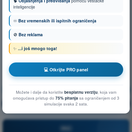
🧠
Objašnjenja i predviđanja
pomoću veštačke
inteligencije
♾️
Bez vremenskih ili ispitnih ograničenja
🚫
Bez reklama
✨
...i još mnogo toga!
💻 Otkrijte PRO panel
Zaštita privatnosti i podataka
Vežbanje!
Možete i dalje da koristite
besplatnu verziju
, koja vam
omogućava pristup do
75% pitanja
sa ograničenjem od 3
Objašnjenje pitanja
🔒
simulacije svaka 2 sata.
PRO
PRO