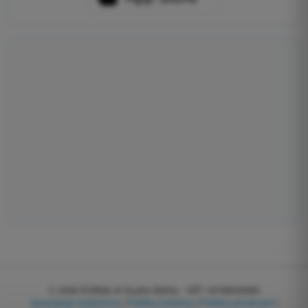
© 2026
EGWeb di Guatta Mattia - VAT: 04768540983
Upravljanje kolačićima
|
Politika kolačića
|
Politika privatnosti
|