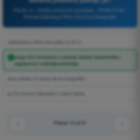
Pitanje 14 - Zaštita privatnosti i podataka - DRON A1/A3 -
Potvrda Daljinskog Pilota (Otvorena Kategorija)
maksimalna visina leta pada na 50 m.
mogu biti dovedene u pitanje zaštita maloletnika i
saglasnost roditelja/staratelja.
deca nikada ne smeju da se fotografišu.
su C0 dronovi zabranjeni u blizini škola.
Pitanje 14 od 31