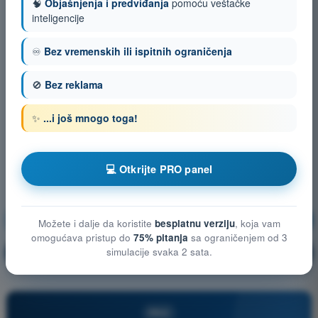
🧠
Objašnjenja i predviđanja
pomoću veštačke
inteligencije
♾️
Bez vremenskih ili ispitnih ograničenja
🚫
Bez reklama
✨
...i još mnogo toga!
💻 Otkrijte PRO panel
Zaštita privatnosti i podataka
Vežbanje!
Možete i dalje da koristite
besplatnu verziju
, koja vam
omogućava pristup do
75% pitanja
sa ograničenjem od 3
simulacije svaka 2 sata.
Objašnjenje pitanja
🔒
PRO
PRO