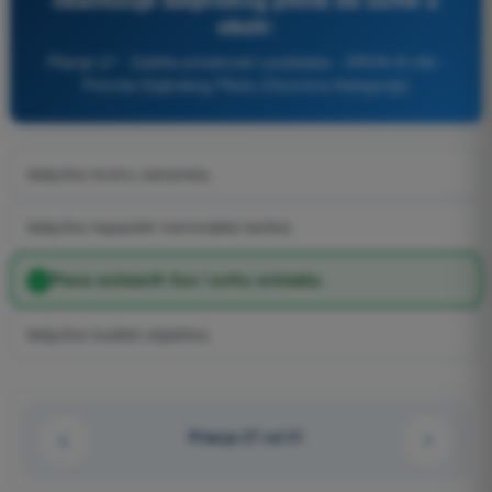
obzir:
Pitanje 27 - Zaštita privatnosti i podataka - DRON A1/A3 -
Potvrda Daljinskog Pilota (Otvorena Kategorija)
Isključivo brzinu zatvarača.
Isključivo kapacitet memorijske kartice.
Prava snimanih lica i svrhu snimaka.
Isključivo kvalitet objektiva.
Pitanje 27 od 31