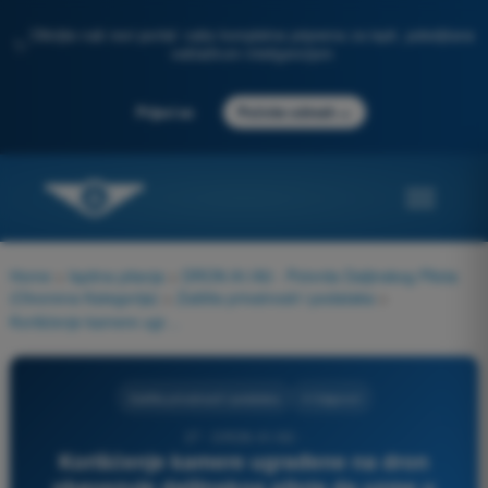
Otkrijte naš novi portal: vaša kompletna priprema za ispit, poboljšana
✨
veštačkom inteligencijom
→
Prijavi se
Počnite odmah
Home
>
Ispitna pitanja
>
DRON A1/A3 - Potvrda Daljinskog Pilota
(Otvorena Kategorija)
>
Zaštita privatnosti i podataka
>
Korišćenje kamere ugrađene na dron obavezuje daljinskog pilota da uzme u obzir:
Zaštita privatnosti i podataka
4 Odgovori
27 - DRON A1/A3 -
Korišćenje kamere ugrađene na dron
obavezuje daljinskog pilota da uzme u