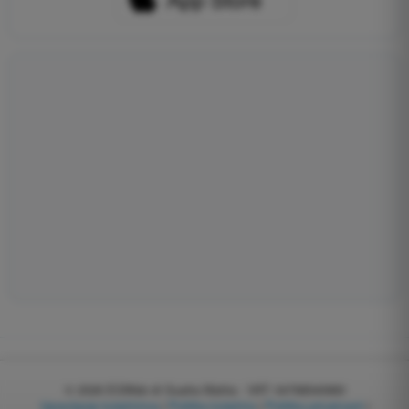
© 2026
EGWeb di Guatta Mattia - VAT: 04768540983
Upravljanje kolačićima
|
Politika kolačića
|
Politika privatnosti
|