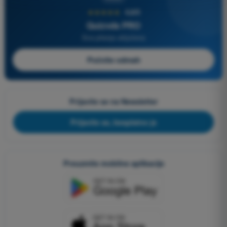
★★★★★
4,6/5
Quizvds PRO
Sva pitanja uključena
Počnite odmah
Prijavite se na Newsletter
Prijavite se, besplatno je
Preuzmite mobilne aplikacije