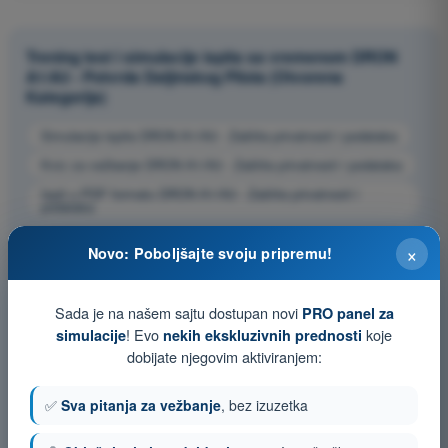
Trening test i simulacije ispita sa vremenom DRON
A1/A3 - Potvrda Daljinskog Pilota (Otvorena
Kategorija)
Simulacija ispita DRON A1/A3 - Zaštita privatnosti i podataka
Kviz za vežbanje DRON A1/A3 - Zaštita privatnosti i podataka
Ispit u PDF formatu DRON A1/A3 - Zaštita privatnosti i
podataka
×
Novo: Poboljšajte svoju pripremu!
Sada je na našem sajtu dostupan novi
PRO panel za
! Evo
koje
simulacije
nekih ekskluzivnih prednosti
dobijate njegovim aktiviranjem:
✅
Sva pitanja za vežbanje
, bez izuzetka