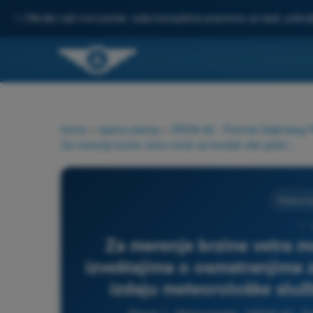
✨
Otkrijte naš novi portal: vaša kompletna priprema za ispit, pobo
Home
>
Ispitna pitanja
>
DRON A2 - Potvrda Daljinskog P
Za merenje brzine vetra može se koristiti više jedinica. U izveštajima o osmatranjima za potrebe vazduhoplovstva, koje izdaju meteorološke službe, koristi se sledeća jedinica:
Meteorolo
1 
Za merenje brzine vetra mo
izveštajima o osmatranjima 
izdaju meteorološke služb