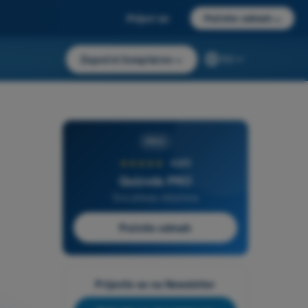
Prijavi se
Počnite odmah
→
Započni besplatno
→
RS
PRO
★★★★★
4,6/5
Quizvds PRO
Sva pitanja uključena
Počnite odmah
Prijavite se na Newsletter