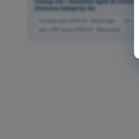
Trening test i simulacije ispita sa vreme
(Otvorena Kategorija A2)
Simulacija ispita DRON A2 - Meteorologija
Kviz za
Ispit u PDF formatu DRON A2 - Meteorologija