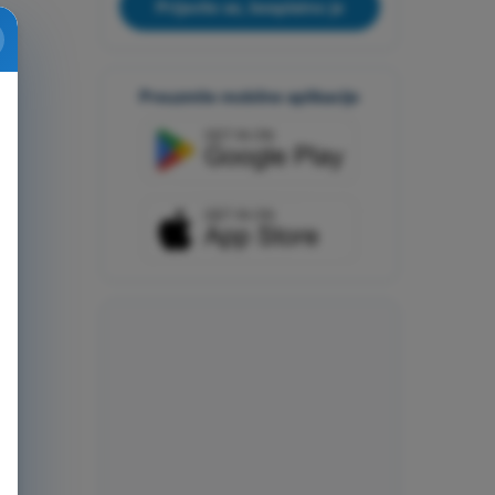
Prijavite se, besplatno je
Preuzmite mobilne aplikacije