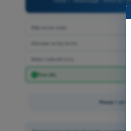
Pitanje 1 - Meteorologija - DRON A2 - Po
Milja na čas (mph).
Kilometar na čas (km/h).
Metar u sekundi (m/s).
Čvor (kt).
Pitanje 1 od 13