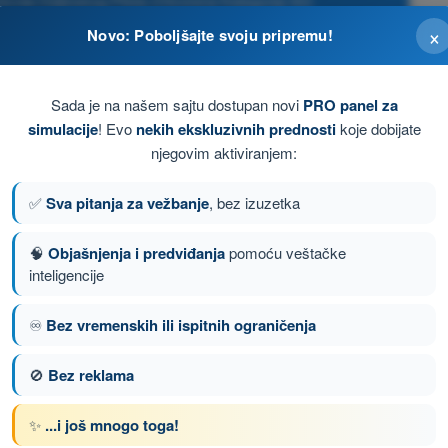
tvrda Daljinskog Pilota (Otvorena Kategorija A2)
×
Novo: Poboljšajte svoju pripremu!
Sada je na našem sajtu dostupan novi
PRO panel za
simulacije
! Evo
nekih ekskluzivnih prednosti
koje dobijate
njegovim aktiviranjem:
✅
Sva pitanja za vežbanje
, bez izuzetka
🧠
Objašnjenja i predviđanja
pomoću veštačke
inteligencije
♾️
Bez vremenskih ili ispitnih ograničenja
7
Sledeće pitanje
🚫
Bez reklama
✨
...i još mnogo toga!