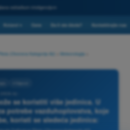
ljšana veštačkom inteligencijom
Kvizovi
Cene
Da li ste škola?
Kontaktirajte nas
▾
ilota (Otvorena Kategorija A2)
>
Meteorologija
>
gija
4 Odgovori
- DRON A2 -
že se koristiti više jedinica. U
za potrebe vazduhoplovstva, koje
e, koristi se sledeća jedinica: