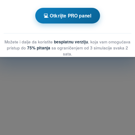
nom DRON A2 - Potvrda Daljinskog Pilota
💻 Otkrijte PRO panel
 vežbanje DRON A2 - Meteorologija
Možete i dalje da koristite
besplatnu verziju
, koja vam omogućava
pristup do
75% pitanja
sa ograničenjem od 3 simulacije svaka 2
sata.