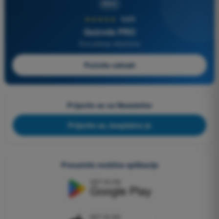
PRO
★★★★★
4,6/5
Quizvds PRO
Sva pitanja uključena
Počnite odmah
Prijavite se na Newsletter
Prijavite se, besplatno je
Preuzmite mobilne aplikacije