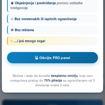
🧠
Objašnjenja i predviđanja
pomoću veštačke
inteligencije
♾️
Bez vremenskih ili ispitnih ograničenja
🚫
Bez reklama
✨
...i još mnogo toga!
💻 Otkrijte PRO panel
Možete i dalje da koristite
besplatnu verziju
, koja vam
Meteorologija
Vežbanje!
omogućava pristup do
75% pitanja
sa ograničenjem od 3
simulacije svaka 2 sata.
Objašnjenje pitanja
🔒
PRO