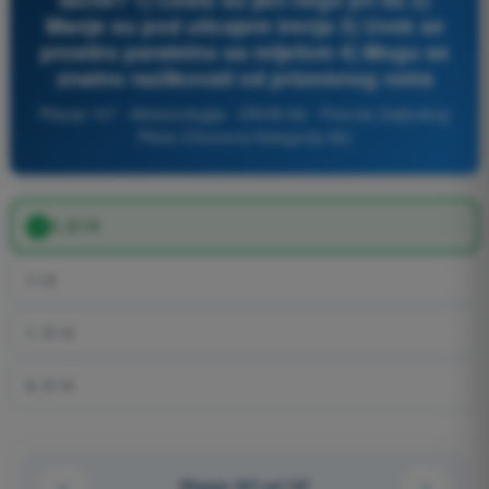
Manje su pod uticajem trenja 3) Uvek se
prostiru paralelno sa reljefom 4) Mogu se
znatno razlikovati od prizemnog vetra
Pitanje 107 - Meteorologija - DRON A2 - Potvrda Daljinskog
Pilota (Otvorena Kategorija A2)
1, 2 i 4
1 i 2
1, 3 i 4
2, 3 i 4
Pitanje 107 od 137