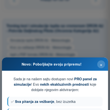
Trening test i simulacije ispita sa vremenom DRON A2
- Potvrda Daljinskog Pilota (Otvorena Kategorija A2)
Simulacija ispita DRON A2 - Meteorologija
Kviz za vežbanje DRON A2 - Meteorologija
Ispit u PDF formatu DRON A2 - Meteorologija
×
Novo: Poboljšajte svoju pripremu!
Sada je na našem sajtu dostupan novi
PRO panel za
! Evo
koje
simulacije
nekih ekskluzivnih prednosti
dobijate njegovim aktiviranjem:
✅
Sva pitanja za vežbanje
, bez izuzetka