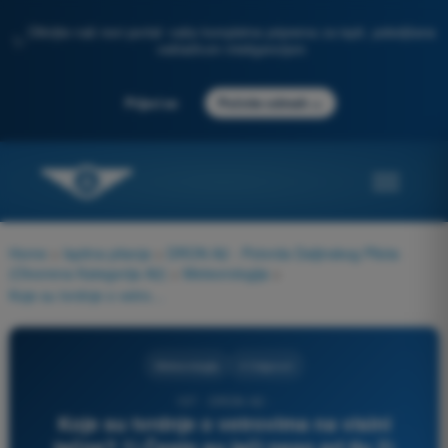
Otkrijte naš novi portal: vaša kompletna priprema za ispit, poboljšana
✨
veštačkom inteligencijom
→
Prijavi se
Počnite odmah
Home
>
Ispitna pitanja
>
DRON A2 - Potvrda Daljinskog Pilota
(Otvorena Kategorija A2)
>
Meteorologija
>
Koje su tvrdnje o vetrovima na visini tačne? 1) Često su jači nego pri tlu 2) Manje su pod uticajem trenja 3) Uvek se prostiru paralelno sa reljefom 4) Mogu se znatno razlikovati od prizemnog vetra
Meteorologija
4 Odgovori
107 - DRON A2 -
Koje su tvrdnje o vetrovima na visini
tačne? 1) Često su jači nego pri tlu 2)