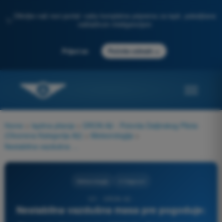
Otkrijte naš novi portal: vaša kompletna priprema za ispit, poboljšana
✨
veštačkom inteligencijom
→
Prijavi se
Počnite odmah
Home
>
Ispitna pitanja
>
DRON A2 - Potvrda Daljinskog Pilota
(Otvorena Kategorija A2)
>
Meteorologija
>
Nestabilna vazdušna masa pre pogoduje:
Meteorologija
4 Odgovori
121 - DRON A2 -
Nestabilna vazdušna masa pre pogoduje: