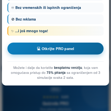
♾️
Bez vremenskih ili ispitnih ograničenja
🚫
Bez reklama
✨
...i još mnogo toga!
💻 Otkrijte PRO panel
Meteorologija
Vežbanje!
Možete i dalje da koristite
besplatnu verziju
, koja vam
Objašnjenje pitanja
🔒
PRO
omogućava pristup do
75% pitanja
sa ograničenjem od 3
simulacije svaka 2 sata.
PRO
★★★★★
4,6/5
Quizvds PRO
Sva pitanja uključena