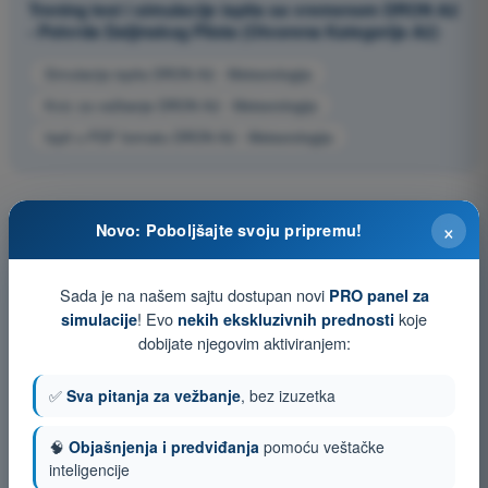
Trening test i simulacije ispita sa vremenom DRON A2
- Potvrda Daljinskog Pilota (Otvorena Kategorija A2)
Simulacija ispita DRON A2 - Meteorologija
Kviz za vežbanje DRON A2 - Meteorologija
Ispit u PDF formatu DRON A2 - Meteorologija
×
Novo: Poboljšajte svoju pripremu!
Sada je na našem sajtu dostupan novi
PRO panel za
! Evo
koje
simulacije
nekih ekskluzivnih prednosti
dobijate njegovim aktiviranjem:
✅
Sva pitanja za vežbanje
, bez izuzetka
🧠
Objašnjenja i predviđanja
pomoću veštačke
inteligencije