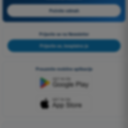
Počnite odmah
Prijavite se na Newsletter
Prijavite se, besplatno je
Preuzmite mobilne aplikacije