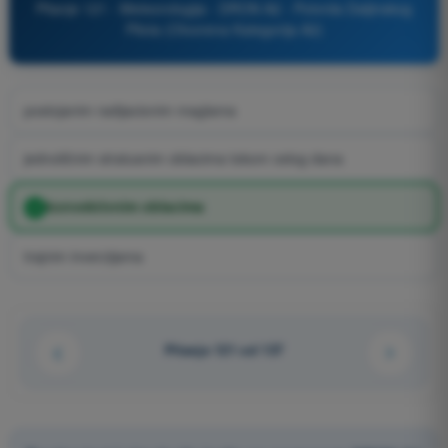
Pitanje 121 - Meteorologija - DRON A2 - Potvrda Daljinskog
Pilota (Otvorena Kategorija A2)
postojanim radijacionim maglama
jednoličnim stratusnim oblacima tokom celog dana
konvektivnim oblacima
trajnim inverzijama
Pitanje 121 od 137