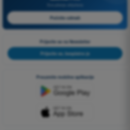
Sva pitanja uključena
Počnite odmah
Prijavite se na Newsletter
Prijavite se, besplatno je
Preuzmite mobilne aplikacije