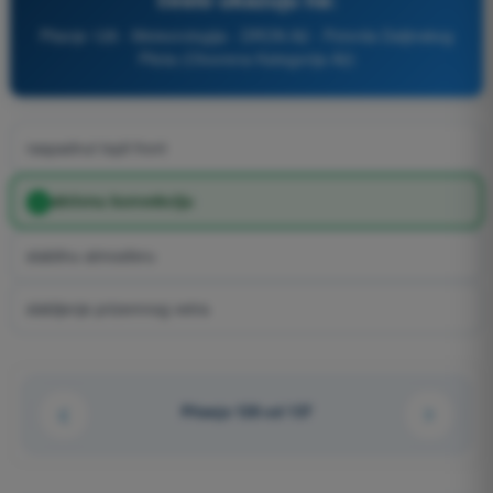
Pitanje 128 - Meteorologija - DRON A2 - Potvrda Daljinskog
Pilota (Otvorena Kategorija A2)
raspadnut topli front
aktivnu konvekciju
stabilnu atmosferu
slabljenje prizemnog vetra
Pitanje 128 od 137