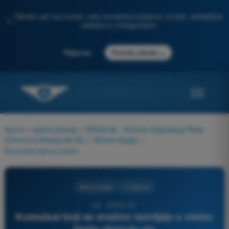
Otkrijte naš novi portal: vaša kompletna priprema za ispit, poboljšana
✨
veštačkom inteligencijom
→
Prijavi se
Počnite odmah
Home
>
Ispitna pitanja
>
DRON A2 - Potvrda Daljinskog Pilota
(Otvorena Kategorija A2)
>
Meteorologija
>
Kumulusi koji se snažno razvijaju u visinu često ukazuju na:
Meteorologija
4 Odgovori
128 - DRON A2 -
Kumulusi koji se snažno razvijaju u visinu
često ukazuju na: