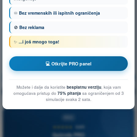
♾️
Bez vremenskih ili ispitnih ograničenja
🚫
Bez reklama
✨
...i još mnogo toga!
💻 Otkrijte PRO panel
Meteorologija
Vežbanje!
Možete i dalje da koristite
besplatnu verziju
, koja vam
Objašnjenje pitanja
🔒
PRO
omogućava pristup do
75% pitanja
sa ograničenjem od 3
simulacije svaka 2 sata.
PRO
★★★★★
4,6/5
Quizvds PRO