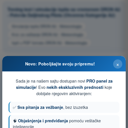
Trening test i simulacije ispita sa vremenom DRON A2
- Potvrda Daljinskog Pilota (Otvorena Kategorija A2)
Simulacija ispita DRON A2 - Meteorologija
Kviz za vežbanje DRON A2 - Meteorologija
Ispit u PDF formatu DRON A2 - Meteorologija
×
Novo: Poboljšajte svoju pripremu!
Sada je na našem sajtu dostupan novi
PRO panel za
! Evo
koje
simulacije
nekih ekskluzivnih prednosti
dobijate njegovim aktiviranjem:
✅
Sva pitanja za vežbanje
, bez izuzetka
🧠
Objašnjenja i predviđanja
pomoću veštačke
inteligencije